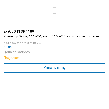
Вход/
авторизация
Производители
Ex9C50 11 3P 110V
Контакты
Контактор, 3-пол., 50A AC-3, конт. 110 V AC, 1 н.з. + 1 н.о. вспом. конт.
Код производителя: 101263.
Доставка
NOARK
Цена по запросу
Под заказ
Тех.
поддержка
Узнать цену
Блог