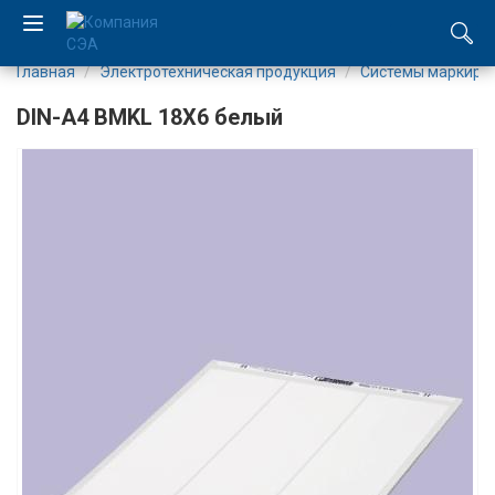
Главная
Электротехническая продукция
Системы маркиро
EN
DIN-A4 BMKL 18X6 белый
UA
Компания
Каталог
Производство
Услуги
Новости
Вакансии