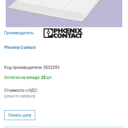
Вход/
авторизация
Производители
Производитель:
Контакты
Phoenix Contact
Доставка
Код производителя: 5032293
Тех.
Остаток на складе:
23
шт.
поддержка
Стоимость с НДС:
Блог
Цена по запросу
Узнать цену