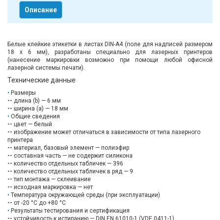
Описание
Белые клейкие этикетки в листах DIN-A4 (поле для надписей размером
18 х 6 мм), разработаны специально для лазерных принтеров
(нанесение маркировки возможно при помощи любой офисной
лазерной системы печати).
Технические данные
Размеры
--
длина (b) — 6 мм
--
ширина (a) — 18 мм
Общие сведения
--
цвет — белый
--
изображение может отличаться в зависимости от типа лазерного
принтера
--
материал, базовый элемент — полиэфир
--
составная часть — не содержит силикона
--
количество отдельных табличек — 396
--
количество отдельных табличек в ряд — 9
--
тип монтажа — склеивание
--
исходная маркировка — нет
Температура окружающей среды (при эксплуатации)
--
от -20 °C до +80 °C
Результаты тестирования и сертификация
--
устойчивость к истиранию — DIN EN 61010-1 (VDE 0411-1)