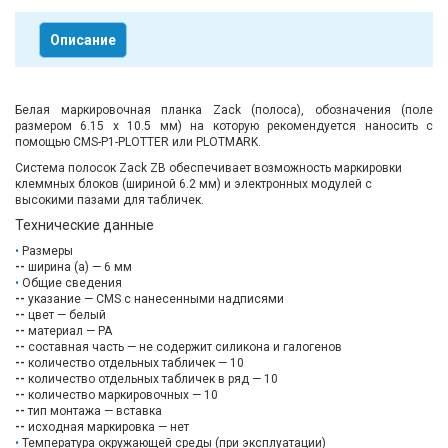
Описание
Белая маркировочная планка Zack (полоса), обозначения (поле
размером 6.15 х 10.5 мм) на которую рекомендуется наносить с
помощью CMS-P1-PLOTTER или PLOTMARK.
Система полосок Zack ZB обеспечивает возможность маркировки
клеммных блоков (шириной 6.2 мм) и электронных модулей с
высокими пазами для табличек.
Технические данные
Размеры
--
ширина (a) — 6 мм
Общие сведения
--
указание — CMS с нанесенными надписями
--
цвет — белый
--
материал — PA
--
составная часть — не содержит силикона и галогенов
--
количество отдельных табличек — 10
--
количество отдельных табличек в ряд — 10
--
количество маркировочных — 10
--
тип монтажа — вставка
--
исходная маркировка — нет
Температура окружающей среды (при эксплуатации)