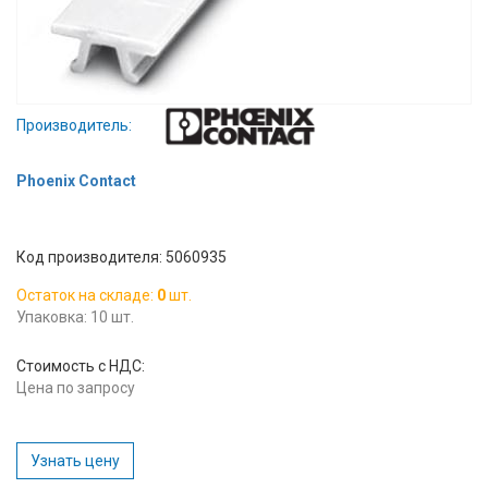
Вход/
авторизация
Производители
Производитель:
Контакты
Phoenix Contact
Доставка
Код производителя: 5060935
Тех.
Остаток на складе:
0
шт.
поддержка
Упаковка: 10 шт.
Блог
Стоимость с НДС:
Цена по запросу
Узнать цену