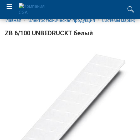
Главная
Электротехническая продукция
Системы маркиро
EN
ZB 6/100 UNBEDRUCKT белый
UA
Компания
Каталог
Производство
Услуги
Новости
Вакансии