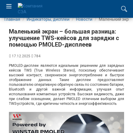
Главная
Индикаторы, дисплеи
Новости
Маленький экран
EN
Маленький экран – большая разница:
UA
улучшение TWS-кейсов для зарядки с
помощью PMOLED-дисплеев
Компания
17.12.2025
784
PMOLED-дисплеи являются идеальным решением для зарядных
Каталог
кейсов TWS (True Wireless Stereo), поскольку обеспечивают
высокий контраст, сверхнизкое энергопотребление и быстрое
отображение данных. Такие дисплеи предоставляют
Производство
пользователю оперативную обратную связь по состоянию батареи,
Bluetooth и другой важной информации, улучшая опыт
использования компактных устройств. Высокая видимость, даже
Услуги
при слабом освещении, делает PMOLED отличным выбором для
TWS-устройств, где критичны четкость и энергоэффективность.
Новости
Вакансии