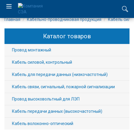
Главная
Кабельно-проводниковая продукция
Кабель сило
EN
Каталог товаров
UA
Провод монтажный
Компания
Кабель силовой, контрольный
Каталог
Кабель для передачи данных (низкочастотный)
Производство
Кабель связи, сигнальный, пожарной сигнализации
Услуги
Провод высоковольтный для ЛЭП
Новости
Кабель передачи данных (высокочастотный)
Кабель волоконно-оптический
Вакансии