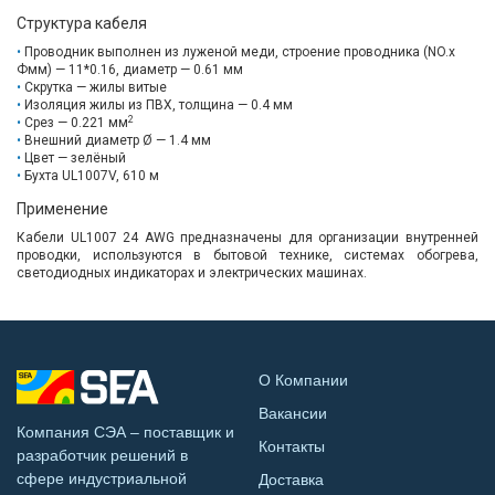
Структура кабеля
Проводник выполнен из луженой меди, строение проводника (NO.x
Фмм) — 11*0.16, диаметр — 0.61 мм
Скрутка — жилы витые
Изоляция жилы из ПВХ, толщина — 0.4 мм
2
Срез — 0.221 мм
Внешний диаметр Ø — 1.4 мм
Цвет — зелёный
Бухта UL1007V, 610 м
Применение
Кабели UL1007 24 AWG предназначены для организации внутренней
проводки, используются в бытовой технике, системах обогрева,
светодиодных индикаторах и электрических машинах.
О Компании
Вакансии
Компания СЭА – поставщик и
Контакты
разработчик решений в
сфере индустриальной
Доставка