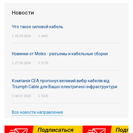
Вход/
Новости
авторизация
Что такое силовой кабель
Производители
05.09.2024
6601
Контакты
Новинки от Molex - разъемы и кабельные сборки
Доставка
27.05.2024
2176
Тех.
Компанія СЕА пропонує великий вибір кабелів від
поддержка
Triumph Cable для Вашої електричної інфраструктури
Блог
30.01.2023
3320
Все новости направления