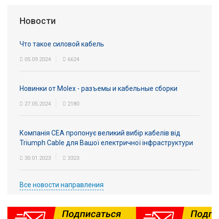
Вход/
Новости
авторизация
Что такое силовой кабель
Производители
05.09.2024
6624
Контакты
Новинки от Molex - разъемы и кабельные сборки
Доставка
27.05.2024
2180
Тех.
Компанія СЕА пропонує великий вибір кабелів від
поддержка
Triumph Cable для Вашої електричної інфраструктури
Блог
30.01.2023
3323
Все новости направления