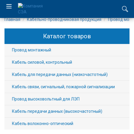
Главная
Кабельно-проводниковая продукция
Провод мон
EN
Каталог товаров
UA
Провод монтажный
Компания
Кабель силовой, контрольный
Каталог
Кабель для передачи данных (низкочастотный)
Производство
Кабель связи, сигнальный, пожарной сигнализации
Услуги
Провод высоковольтный для ЛЭП
Новости
Кабель передачи данных (высокочастотный)
Кабель волоконно-оптический
Вакансии