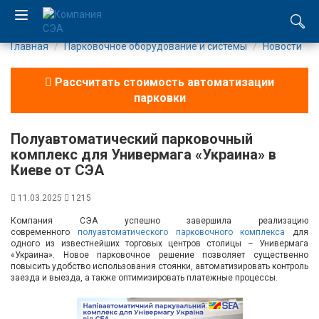
Главная
Парковочное оборудование и системы
Новости
EN
Рассчитать стоимость автоматизации
UA
парковки
Компания
Полуавтоматический парковочный
комплекс для Универмага «Украина» в
Каталог
Киеве от СЭА
Производство
11.03.2025
1215
Компания СЭА успешно завершила реализацию
Услуги
современного
полуавтоматического парковочного комплекса
для
одного из известнейших торговых центров столицы – Универмага
«Украина». Новое парковочное решение позволяет существенно
Новости
повысить удобство использования стоянки, автоматизировать контроль
заезда и выезда, а также оптимизировать платежные процессы.
Вакансии