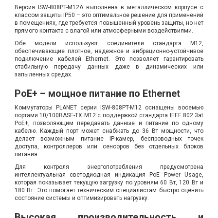
Версия ISW-808PT-M12A выполнена в металлическом корпусе с
классом защиты IP50 – это оптимальное решение для применений
в помещениях, где требуется повышенный уровень защиты, но нет
прямого контакта с влагой или атмосферными воздействиями.
Обе модели используют соединители стандарта M12,
обеспечивающие плотное, надежное и вибрационно-устойчивое
подключение кабелей Ethernet. Это позволяет гарантировать
стабильную передачу данных даже в динамических или
запыленных средах.
PoE+ – мощное питание по Ethernet
Коммутаторы PLANET серии ISW-808PT-M12 оснащены восемью
портами 10/100BASE-TX M12 с поддержкой стандарта IEEE 802.3at
PoE+, позволяющим передавать данные и питание по одному
кабелю. Каждый порт может снабжать до 36 Вт мощности, что
делает возможным питание IP-камер, беспроводных точек
доступа, контроллеров или сенсоров без отдельных блоков
питания.
Для контроля энергопотребления предусмотрена
интеллектуальная светодиодная индикация PoE Power Usage,
которая показывает текущую загрузку по уровням 60 Вт, 120 Вт и
180 Вт. Это помогает техническим специалистам быстро оценить
состояние системы и оптимизировать нагрузку.
Высокая производительность и