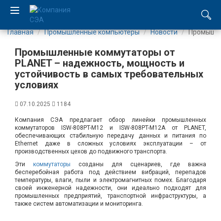
Главная
Промышленные компьютеры
Новости
Промышле
EN
Промышленные коммутаторы от
UA
PLANET – надежность, мощность и
устойчивость в самых требовательных
условиях
Компания
07.10.2025
1184
Каталог
Компания СЭА предлагает обзор линейки промышленных
коммутаторов ISW-808PT-M12 и ISW-808PT-M12A от PLANET,
Производство
обеспечивающих стабильную передачу данных и питания по
Ethernet даже в сложных условиях эксплуатации – от
производственных цехов до подвижного транспорта.
Услуги
Эти
коммутаторы
созданы для сценариев, где важна
бесперебойная работа под действием вибраций, перепадов
температуры, влаги, пыли и электромагнитных помех. Благодаря
Новости
своей инженерной надежности, они идеально подходят для
промышленных предприятий, транспортной инфраструктуры, а
также систем автоматизации и мониторинга.
Вакансии