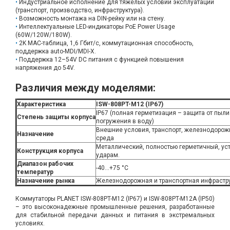
Индустриальное исполнение для тяжелых условий эксплуатации
(транспорт, производство, инфраструктура).
Возможность монтажа на DIN-рейку или на стену.
Интеллектуальные LED-индикаторы PoE Power Usage
(60W/120W/180W).
2K MAC-таблица, 1,6 Гбит/с, коммутационная способность,
поддержка auto-MDI/MDI-X.
Поддержка 12–54V DC питания с функцией повышения
напряжения до 54V.
Различия между моделями:
Характеристика
ISW-808PT-M12 (IP67)
IP67 (полная герметизация – защита от пыли
Степень защиты корпуса
погружения в воду)
Внешние условия, транспорт, железнодорож
Назначение
среда
Металлический, полностью герметичный, уст
Конструкция корпуса
ударам.
Диапазон рабочих
-40…+75 °C
температур
Назначение рынка
Железнодорожная и транспортная инфрастр
Коммутаторы PLANET ISW-808PT-M12 (IP67) и ISW-808PT-M12A (IP50)
– это высоконадежные промышленные решения, разработанные
для стабильной передачи данных и питания в экстремальных
условиях.