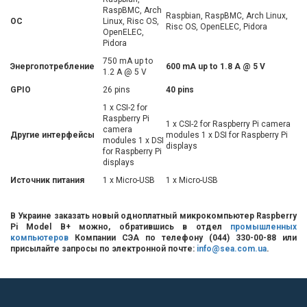
RaspBMC, Arch
Raspbian, RaspBMC, Arch Linux,
ОС
Linux, Risc OS,
Risc OS, OpenELEC, Pidora
OpenELEC,
Pidora
750 mA up to
Энергопотребление
600 mA up to 1.8 A @ 5 V
1.2 A @ 5 V
GPIO
26 pins
40 pins
1 x CSI-2 for
Raspberry Pi
1 x CSI-2 for Raspberry Pi camera
camera
Другие интерфейсы
modules 1 x DSI for Raspberry Pi
modules 1 x DSI
displays
for Raspberry Pi
displays
Источник питания
1 x Micro-USB
1 x Micro-USB
В Украине заказать новый одноплатный микрокомпьютер Raspberry
Pi Model B+ можно, обратившись в отдел
промышленных
компьютеров
Компании СЭА по телефону (044) 330-00-88 или
присылайте запросы по электронной почте:
info@sea.com.ua
.