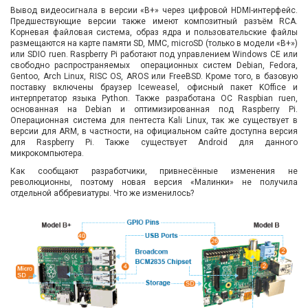
Вывод видеосигнала в версии «B+» через цифровой HDMI-интерфейс.
Предшествующие версии также имеют композитный разъём RCA.
Корневая файловая система, образ ядра и пользовательские файлы
размещаются на карте памяти SD, MMC, microSD (только в модели «B+»)
или SDIO ruen. Raspberry Pi работают под управлением Windows CE или
свободно распространяемых операционных систем Debian, Fedora,
Gentoo, Arch Linux, RISC OS, AROS или FreeBSD. Кроме того, в базовую
поставку включены браузер Iceweasel, офисный пакет KOffice и
интерпретатор языка Python. Также разработана ОС Raspbian ruen,
основанная на Debian и оптимизированная под Raspberry Pi.
Операционная система для пентеста Kali Linux, так же существует в
версии для ARM, в частности, на официальном сайте доступна версия
для Raspberry Pi. Также существует Android для данного
микрокомпьютера.
Как сообщают разработчики, привнесённые изменения не
революционны, поэтому новая версия «Малинки» не получила
отдельной аббревиатуры. Что же изменилось?