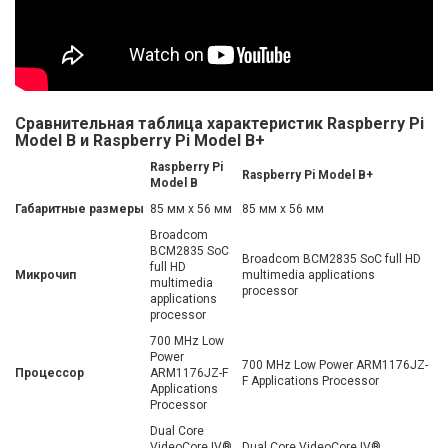
Сравнительная таблица характеристик Raspberry Pi
Model B и Raspberry Pi Model B+
Raspberry Pi
Raspberry Pi Model B+
Model B
Габаритные размеры
85 мм x 56 мм
85 мм x 56 мм
Broadcom
BCM2835 SoC
Broadcom BCM2835 SoC full HD
full HD
Микрочип
multimedia applications
multimedia
processor
applications
processor
700 MHz Low
Power
700 MHz Low Power ARM1176JZ-
Процессор
ARM1176JZ-F
F Applications Processor
Applications
Processor
Dual Core
VideoCore IV®
Dual Core VideoCore IV®