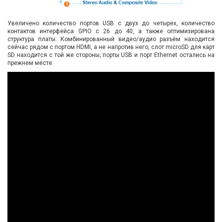
Увеличено количество портов USB с двух до четырех, количество
контактов интерфейса GPIO с 26 до 40, а также оптимизирована
структура платы. Комбинированный видео/аудио разъём находится
сейчас рядом с портом HDMI, а не напротив него, слот microSD для карт
SD находится с той же стороны; порты USB и порт Ethernet остались на
прежнем месте.