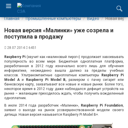
Главная
Промышленные компьютеры
Видео
Новая верс
EN
Новая версия «Малинки» уже созрела и
UA
поступила в продажу
28.07.2014
6451
Компания
Raspberry Pi
(звучит как «малиновый пирог») продолжает завоевывать
популярность во всем мире. Бюджетная одноплатная платформа,
Каталог
разработанная в 2012 году изначально всего лишь для обучения
информатике, неожиданно вышла далеко за пределы учебных
классов. Ультракомпактные одноплатные компьютеры
Raspberry Pi
Производство
Model
A
и
Raspberry Pi Model B,
размером с пачку сигарет или
банковскую карту, захватывают все новые и новые рынки. Более того,
некоторое время в 2012 году даже наблюдался дефицит устройств на
Услуги
рынке – желающим приходилось ждать, чтобы получить вожделенный
одноплатник.
В июле 2014 года разработчик «Малинки»,
Новости
Raspberry Pi Foundation
,
заявил о выходе на рынок усовершенствованной модели своего
детища. Новая версия называется Raspberry Pi Model B+.
Вакансии