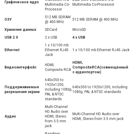
Графическое ядро
Multimedia Co-
Multimedia Co-Processor
Processor
512 MB SDRAM
ОЗУ
512 MB SDRAM @ 400 MHz
@ 400 MHz
Хранение данных
SDCard
MicroSD
USB 2.0
2 x USB
4 x USB
1 x 10/100 mb
Ethernet
Ethernet RJ45
1 x 10/100 mb Ethernet RJ45 Jack
Jack
HDMI
,
HDMI,
Видеоинтерфейс
Composite
RCA
(совмещенный
Composite RCA
с аудиопортом)
640x350 to
1920x1200,
Поддерживаемые
640x350 to 1920x1200, including
including 1080p,
разрешения экрана
1080p, PAL & NTSC standards
PAL & NTSC
standards
Multi-Channel
HD Audio over
Multi-Channel HD Audio over
Аудио
HDMI, Stereo
HDMI, Stereo from 3.5 mm jack
from 3.5 mm
jack
Raspbian,