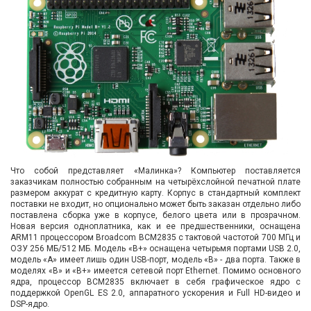
Вход/
авторизация
Производители
Контакты
Доставка
Тех.
Что собой представляет «Малинка»? Компьютер поставляется
заказчикам полностью собранным на четырёхслойной печатной плате
поддержка
размером аккурат с кредитную карту. Корпус в стандартный комплект
поставки не входит, но опционально может быть заказан отдельно либо
поставлена сборка уже в корпусе, белого цвета или в прозрачном.
Блог
Новая версия одноплатника, как и ее предшественники, оснащена
ARM11 процессором Broadcom BCM2835 с тактовой частотой 700 МГц и
ОЗУ 256 МБ/512 МБ. Модель «B+» оснащена четырьмя портами USB 2.0,
модель «А» имеет лишь один USB-порт, модель «В» - два порта. Также в
моделях «B» и «B+» имеется сетевой порт Ethernet. Помимо основного
ядра, процессор BCM2835 включает в себя графическое ядро с
поддержкой OpenGL ES 2.0, аппаратного ускорения и Full HD-видео и
DSP-ядро.