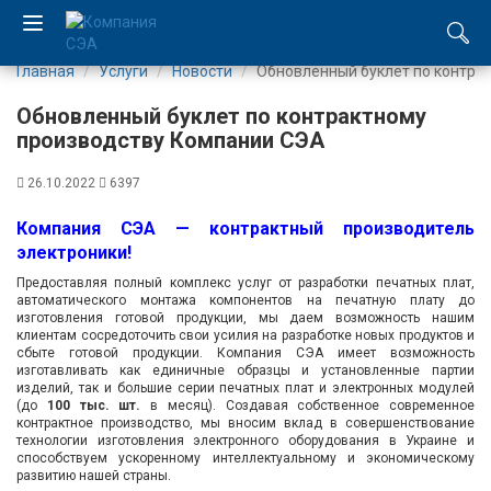
Главная
Услуги
Новости
Обновленный буклет по контра
EN
Обновленный буклет по контрактному
UA
производству Компании СЭА
26.10.2022
6397
Компания
Компания СЭА — контрактный производитель
Каталог
электроники!
Предоставляя полный комплекс услуг от разработки печатных плат,
Производство
автоматического монтажа компонентов на печатную плату до
изготовления готовой продукции, мы даем возможность нашим
клиентам сосредоточить свои усилия на разработке новых продуктов и
Услуги
сбыте готовой продукции. Компания СЭА имеет возможность
изготавливать как единичные образцы и установленные партии
изделий, так и большие серии печатных плат и электронных модулей
Новости
(до
100 тыс. шт.
в месяц). Создавая собственное современное
контрактное производство, мы вносим вклад в совершенствование
технологии изготовления электронного оборудования в Украине и
способствуем ускоренному интеллектуальному и экономическому
Вакансии
развитию нашей страны.