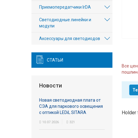
Вход/
Приемопередатчики IrDA
авторизация
Светодиодные линейки и
модули
Производители
Аксесcуары для светодиодов
Контакты
Доставка
СТАТЬИ
Все цен
пошлина
Тех.
поддержка
Новости
Те
Блог
Новая светодиодная плата от
СЭА для паркового освещения
Holder 
с оптикой LEDiL SITARA
10.07.2026
321