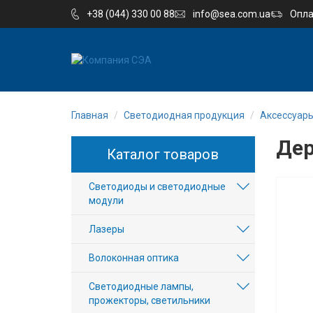
+38 (044) 330 00 88
info@sea.com.ua
Опла
EN
UA
Главная
Светодиодная продукция
Аксесcуар
Компания
Дер
Каталог товаров
Каталог
Светодиоды и светодиодные
Производство
модули
Услуги
Лазеры
Волоконная оптика
Новости
Светодиодные лампы,
Вакансии
прожекторы, светильники