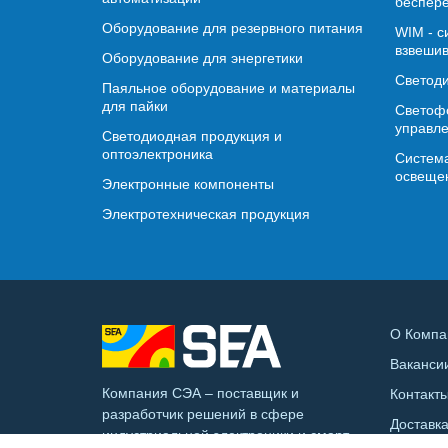
беспере
Оборудование для резервного питания
WIM - с
взвешив
Оборудование для энергетики
Светод
Паяльное оборудование и материалы
для пайки
Светофо
управл
Светодиодная продукция и
оптоэлектроника
Система
освеще
Электронные компоненты
Электротехническая продукция
О Компа
Ваканси
Компания СЭА – поставщик и
Контакт
разработчик решений в сфере
Доставк
индустриальной электроники и смарт-