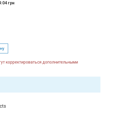
9.04 грн
:
ину
огут корректироваться дополнительными
cts