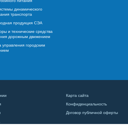
бойного питания
истемы динамического
ания транспорта
иодная продукция СЭА
ры и технические средства
ения дорожным движением
 управления городским
нием
нии
Карта сайта
и
Конфиденциальность
ы
Договор публичной оферты
а