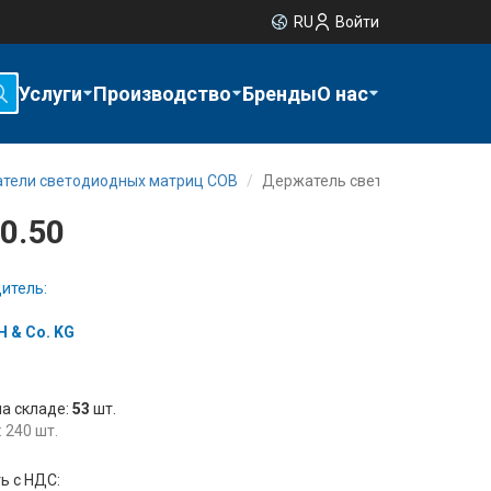
RU
Войти
Услуги
Производство
Бренды
О нас
тели светодиодных матриц COB
Держатель светодиода 47.319.
0.50
итель:
 & Co. KG
на складе:
53
шт.
 240 шт.
ь с НДС: