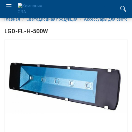
Главная
Светодиодная продукция
Аксесcуары для светод
EN
LGD-FL-H-500W
UA
Компания
Каталог
Производство
Услуги
Новости
Вакансии