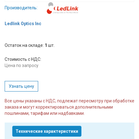
Вход/
Производитель:
авторизация
Ledlink Optics Inc
Производители
Остаток на складе:
Контакты
1
шт.
Стоимость с НДС:
Доставка
Цена по запросу
Тех.
поддержка
Узнать цену
Блог
Все цены указаны с НДС, подлежат пересмотру при обработке
заказа и могут корректироваться дополнительными
пошлинами, тарифам или надбавками.
Технические характеристики