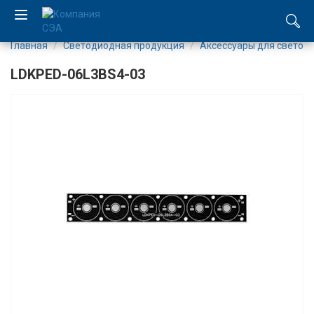
Главная
Светодиодная продукция
Аксесcуары для светод
EN
LDKPED-06L3BS4-03
UA
Компания
Каталог
Производство
Услуги
Новости
Вакансии