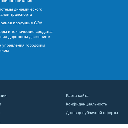
бойного питания
истемы динамического
ания транспорта
иодная продукция СЭА
ры и технические средства
ения дорожным движением
 управления городским
нием
нии
Карта сайта
и
Конфиденциальность
ы
Договор публичной оферты
а