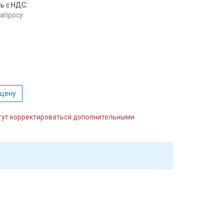
ь с НДС:
запросу
:
 цену
огут корректироваться дополнительными