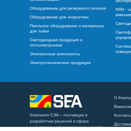
беспере
Оборудование для резервного питания
WIM - с
взвешив
Оборудование для энергетики
Светод
Паяльное оборудование и материалы
для пайки
Светофо
управл
Светодиодная продукция и
оптоэлектроника
Система
освеще
Электронные компоненты
Электротехническая продукция
О Компа
Ваканси
Компания СЭА – поставщик и
Контакт
разработчик решений в сфере
Доставк
индустриальной электроники и смарт-