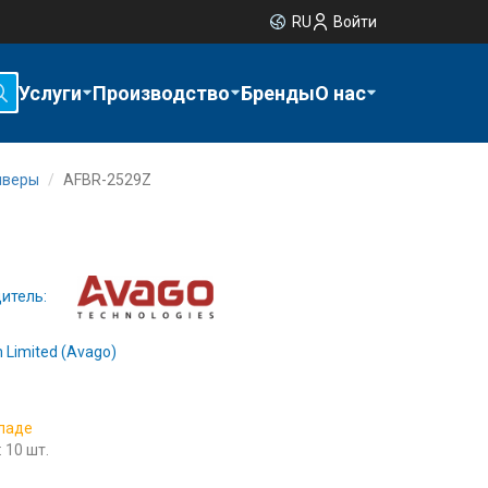
RU
Войти
Услуги
Производство
Бренды
О нас
иверы
AFBR-2529Z
итель:
 Limited (Avago)
кладе
 10 шт.