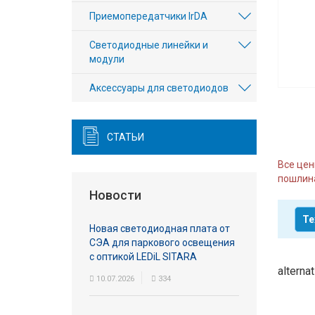
Вход/
Приемопередатчики IrDA
авторизация
Светодиодные линейки и
модули
Производители
Аксесcуары для светодиодов
Контакты
Доставка
СТАТЬИ
Все цен
Тех.
пошлина
поддержка
Новости
Те
Блог
Новая светодиодная плата от
СЭА для паркового освещения
с оптикой LEDiL SITARA
alterna
10.07.2026
334