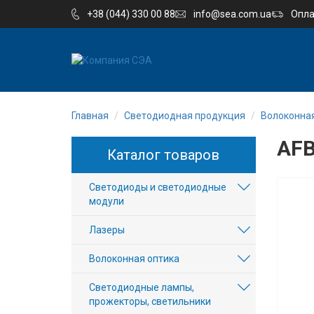
+38 (044) 330 00 88
info@sea.com.ua
Опла
EN
UA
Главная
Светодиодная продукция
Волоконная
Компания
AFB
Каталог товаров
Каталог
Светодиоды и светодиодные
Производство
модули
Услуги
Лазеры
Волоконная оптика
Новости
Светодиодные лампы,
Вакансии
прожекторы, светильники