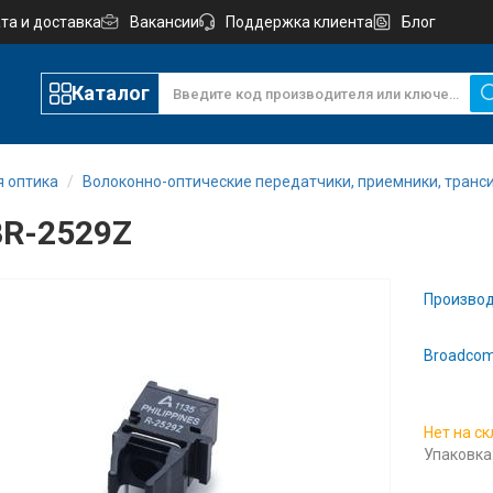
та и доставка
Вакансии
Поддержка клиента
Блог
Каталог
 оптика
Волоконно-оптические передатчики, приемники, транс
R-2529Z
Производ
Broadcom
Нет на с
Упаковка: