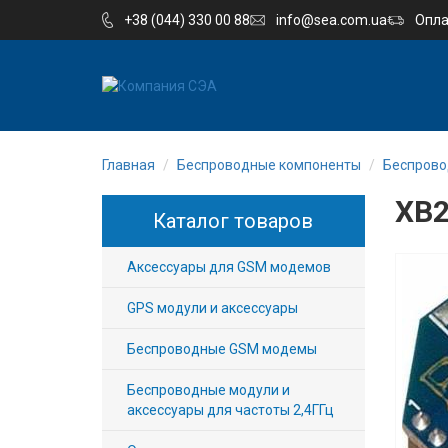
+38 (044) 330 00 88
info@sea.com.ua
Опла
EN
UA
Главная
Беспроводные компоненты
Беспрово
Компания
XB2
Каталог товаров
Каталог
Аксессуары для GSM модемов
Производство
GPS модули и аксессуары
Услуги
Беспроводные GSM модемы
Новости
Беспроводные модули и
аксессуары для частоты 2,4ГГц
Вакансии