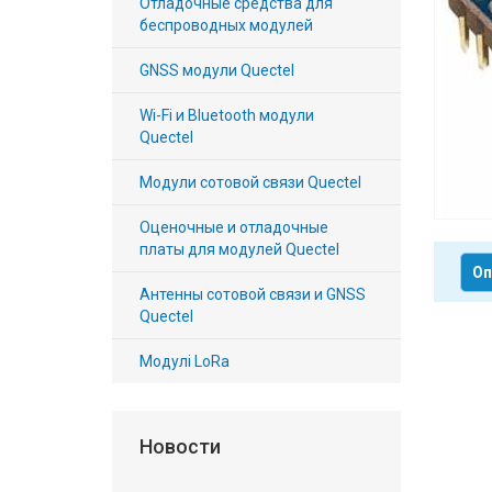
Отладочные средства для
Вход/
беспроводных модулей
авторизация
GNSS модули Quectel
Производители
Wi-Fi и Bluetooth модули
Quectel
Контакты
Модули сотовой связи Quectel
Доставка
Оценочные и отладочные
платы для модулей Quectel
Тех.
Оп
Антенны сотовой связи и GNSS
поддержка
Quectel
Блог
Модулі LoRa
Новости