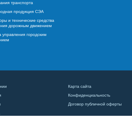
ания транспорта
иодная продукция СЭА
ры и технические средства
ения дорожным движением
 управления городским
нием
нии
Карта сайта
и
Конфиденциальность
ы
Договор публичной оферты
а