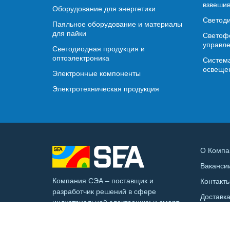
взвешив
Оборудование для энергетики
Светод
Паяльное оборудование и материалы
для пайки
Светофо
управл
Светодиодная продукция и
оптоэлектроника
Система
освеще
Электронные компоненты
Электротехническая продукция
О Компа
Ваканси
Компания СЭА – поставщик и
Контакт
разработчик решений в сфере
Доставк
индустриальной электроники и смарт-
инфраструктуры