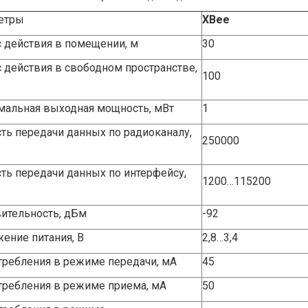
етры
XBee
 действия в помещении, м
30
 действия в свободном пространстве,
100
альная выходная мощность, мВт
1
ть передачи данных по радиоканалу,
250000
ть передачи данных по интерфейсу,
1200…115200
ительность, дБм
-92
ение питания, В
2,8…3,4
требления в режиме передачи, мА
45
требления в режиме приема, мА
50