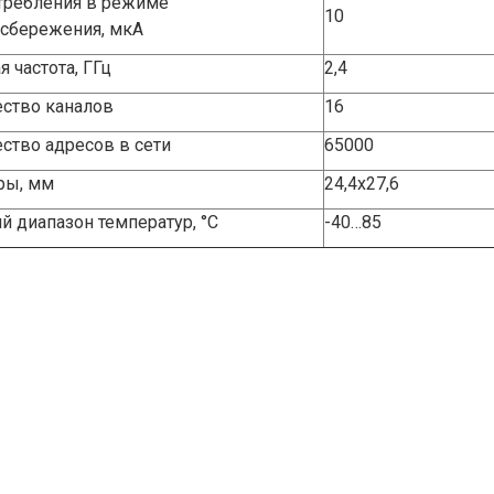
требления в режиме
10
сбережения, мкА
я частота, ГГц
2,4
ство каналов
16
ство адресов в сети
65000
ры, мм
24,4х27,6
й диапазон температур, °С
-40…85