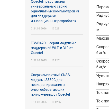
Quectel представила
универсальную серию
Парам
одноплатных компьютеров Pi
Радиус
для поддержки
инновационных разработок
Радиус
24.06.2026
229
м
Максим
FGM842D – серия модулей с
Скорос
поддержкой Wi-Fi и BLE от
бит/с
Quectel
21.08.2025
1251
Скорос
бит/с
Сверхкомпактный GNSS-
Чувств
модуль LS550G для
Напряж
позиционирования в
энергосберегающих
Ток по
приложениях от Quectel
Ток по
11.08.2025
1286