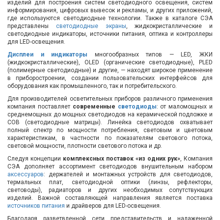
изделий для построения систем светодиодного освещения, систем
информирования, цифровых вывесок и рекламы, и других приложений,
где используются светодиодные технологии. Также в каталоге СЭА
представлены
светодиодные экраны
, жидкокристаллические и
светодиодные индикаторы, источники питания, оптика и контроллеры
для LED-освещения.
Дисплеи и индикаторы
многообразных типов — LED, ЖКИ
(жидкокристаллические), OLED (органические светодиодные), PLED
(полимерные светодиодные) и другие, — находят широкое применение
в приборостроении, создании пользовательских интерфейсов для
оборудования как промышленного, так и потребительского.
Для производителей осветительных приборов различного применения
компания поставляет
современные
светодиоды
: от маломощных и
среднемощных до мощных светодиодов на керамической подложке и
COB (светодиодные матрицы). Линейка светодиодов охватывает
полный спектр по мощности потребления, световым и цветовым
характеристикам, в частности по показателям светового потока,
световой мощности, плотности светового потока и др.
Следуя концепции
комплексных поставок «из одних рук»
, Компания
СЭА дополняет ассортимент светодиодов внушительным набором
аксессуаров
: держателей и монтажных устройств для светодиодов,
термальных плат, светодиодной оптики (линзы, рефлекторы,
световоды), радиаторов и других необходимых сопутствующих
изделий. Важной составляющей направления является поставка
источников питания
и драйверов для LED-освещения.
Благодаря разветвленной сети представительств и налаженной