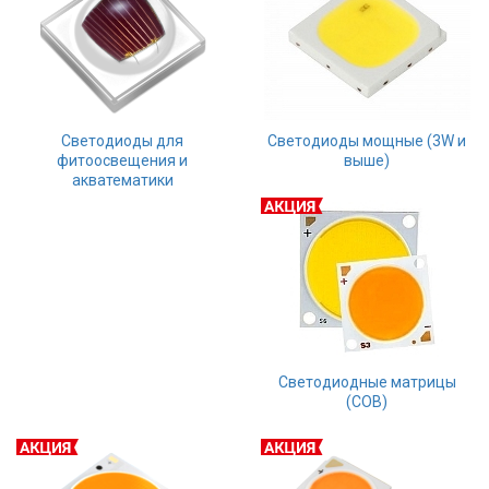
Вход/
авторизация
Производители
Светодиоды для
Светодиоды мощные (3W и
Контакты
фитоосвещения и
выше)
акватематики
Доставка
Тех.
поддержка
Блог
Светодиодные матрицы
(COB)