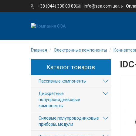
+38 (044) 330 00 88
info@sea.com.ua
Опла
EN
UA
Главная
Электронные компоненты
Коннектор
Компания
IDC
Каталог товаров
Каталог
Пассивные компоненты
Производство
Дискретные
Услуги
полупроводниковые
компоненты
Новости
Силовые полупроводниковые
приборы, модули
Вакансии