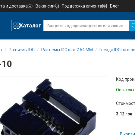
та и доставка
Вакансии
Поддержка клиента
Блог
Каталог
ы
Разъемы IDC
Разъемы IDC шаг 2.54 ММ
Гнезда IDC на шл
-10
Код прои
Остаток 
Стоимост
3.12 грн
В корз