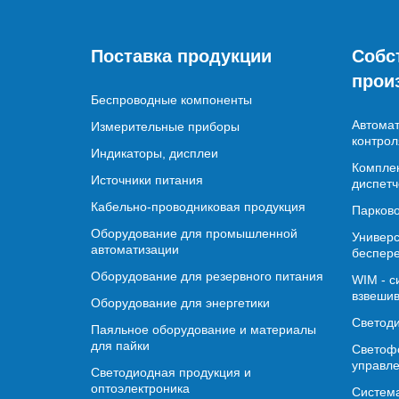
Поставка продукции
Собс
прои
Беспроводные компоненты
Автомат
Измерительные приборы
контрол
Индикаторы, дисплеи
Комплек
Источники питания
диспетч
Кабельно-проводниковая продукция
Парково
Оборудование для промышленной
Универс
автоматизации
беспере
Оборудование для резервного питания
WIM - с
взвешив
Оборудование для энергетики
Светод
Паяльное оборудование и материалы
для пайки
Светофо
управл
Светодиодная продукция и
оптоэлектроника
Система