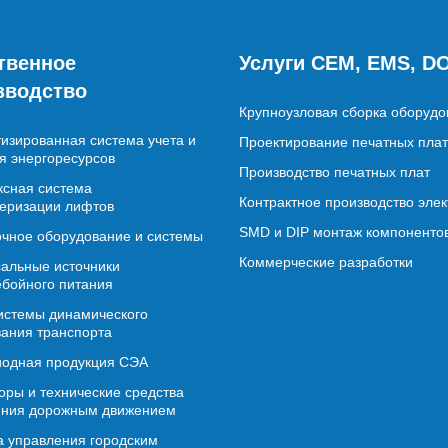
твенное
Услуги CEM, EMS, D
зводство
Крупноузловая сборка оборудо
изированная система учета и
Проектирование печатных плат
я энергоресурсов
Производство печатных плат
сная система
Контрактное производство эле
еризации лифтов
SMD и DIP монтаж компоненто
чное оборудование и системы
Коммерческие разработки
альные источники
бойного питания
истемы динамического
ания транспорта
иодная продукция СЭА
ры и технические средства
ения дорожным движением
 управления городским