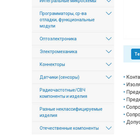
Интегральные микросхемы
Вход/
Программаторы, ср-ва
авторизация
отладки, функциональные
модули
Производители
Оптоэлектроника
Контакты
Электромеханика
Те
Доставка
Коннекторы
Тех.
Конта
Датчики (сенсоры)
Изоля
поддержка
Радиочастотные/СВЧ
Преде
компоненты и изделия
Преде
Блог
Сопро
Разные неклассифицируемые
Сопро
изделия
Допус
Отечественные компоненты