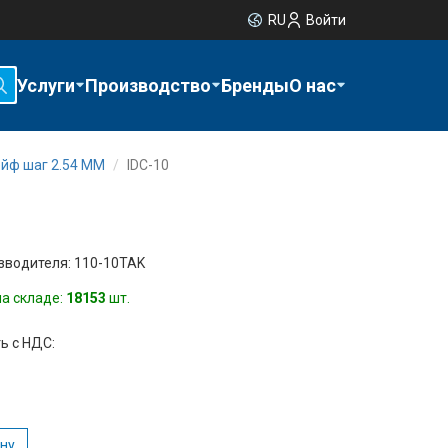
RU
Войти
Услуги
Производство
Бренды
О нас
ейф шаг 2.54 ММ
IDC-10
зводителя: 110-10TAK
на складе:
18153
шт.
ь с НДС:
ину