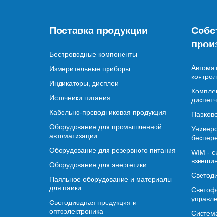
Поставка продукции
Собс
прои
Беспроводные компоненты
Автомат
Измерительные приборы
контрол
Индикаторы, дисплеи
Комплек
Источники питания
диспетч
Кабельно-проводниковая продукция
Парково
Оборудование для промышленной
Универс
автоматизации
беспере
Оборудование для резервного питания
WIM - с
взвешив
Оборудование для энергетики
Светод
Паяльное оборудование и материалы
для пайки
Светофо
управл
Светодиодная продукция и
оптоэлектроника
Система