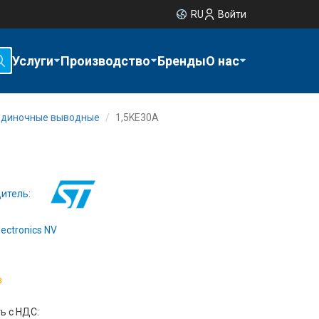
RU
Войти
Услуги
Производство
Бренды
О нас
одиночные выводные
1,5KE30A
итель:
ectronics NV
з
ь с НДС: