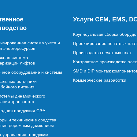
твенное
Услуги CEM, EMS, D
зводство
Крупноузловая сборка оборудо
изированная система учета и
Проектирование печатных плат
я энергоресурсов
Производство печатных плат
сная система
Контрактное производство эле
еризации лифтов
SMD и DIP монтаж компоненто
чное оборудование и системы
Коммерческие разработки
альные источники
бойного питания
истемы динамического
ания транспорта
иодная продукция СЭА
ры и технические средства
ения дорожным движением
 управления городским