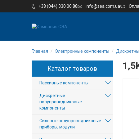
+38 (044) 330 00 88
info@sea.com.ua
Опла
EN
UA
Главная
Электронные компоненты
Дискретны
Компания
1,5
Каталог товаров
Каталог
Пассивные компоненты
Производство
Дискретные
Услуги
полупроводниковые
компоненты
Новости
Силовые полупроводниковые
приборы, модули
Вакансии