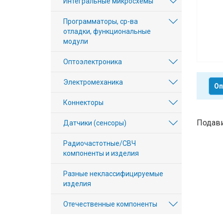
Интегральные микросхемы
Вход/
Программаторы, ср-ва
авторизация
отладки, функциональные
модули
Производители
Оптоэлектроника
Контакты
Электромеханика
Оп
Доставка
Коннекторы
Тех.
Подави
Датчики (сенсоры)
поддержка
Радиочастотные/СВЧ
компоненты и изделия
Блог
Разные неклассифицируемые
изделия
Отечественные компоненты