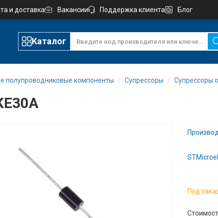
та и доставка
Вакансии
Поддержка клиента
Блог
Каталог
е полупроводниковые компоненты
Супрессоры
Супрессоры 
KE30A
Производ
STMicroel
Под зака
Стоимост