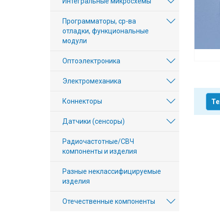
Интегральные микросхемы
Вход/
Программаторы, ср-ва
авторизация
отладки, функциональные
модули
Производители
Оптоэлектроника
Контакты
Электромеханика
Доставка
Коннекторы
Те
Тех.
Датчики (сенсоры)
поддержка
Радиочастотные/СВЧ
компоненты и изделия
Блог
Разные неклассифицируемые
изделия
Отечественные компоненты