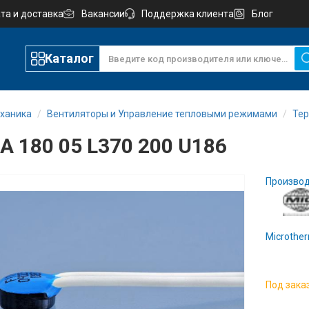
та и доставка
Вакансии
Поддержка клиента
Блог
Каталог
ханика
Вентиляторы и Управление тепловыми режимами
Те
A 180 05 L370 200 U186
Производ
Microther
Под зака