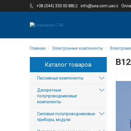
+38 (044) 330 00 88
info@sea.com.ua
Опла
EN
UA
Главная
Электронные компоненты
Электроме
Компания
B12
Каталог товаров
Каталог
Пассивные компоненты
Производство
Дискретные
Услуги
полупроводниковые
компоненты
Новости
Силовые полупроводниковые
приборы, модули
Вакансии