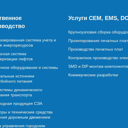
твенное
Услуги CEM, EMS, D
зводство
Крупноузловая сборка оборудо
изированная система учета и
Проектирование печатных плат
я энергоресурсов
Производство печатных плат
сная система
Контрактное производство эле
еризации лифтов
SMD и DIP монтаж компоненто
чное оборудование и системы
Коммерческие разработки
альные источники
бойного питания
истемы динамического
ания транспорта
иодная продукция СЭА
ры и технические средства
ения дорожным движением
 управления городским