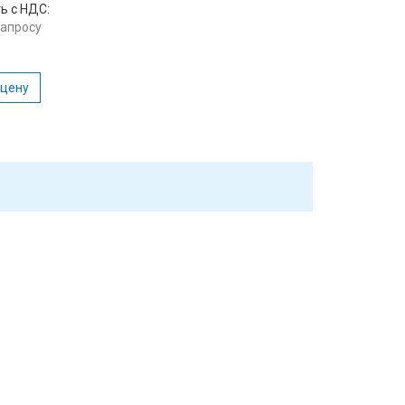
ь с НДС:
запросу
 цену