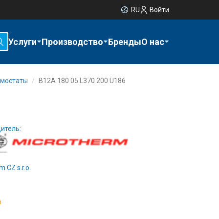
RU
Войти
Услуги
Производство
Бренды
О нас
рмостаты
B12A 180 05 L370 200 U186
итель:
m CZ s.r.o.
з