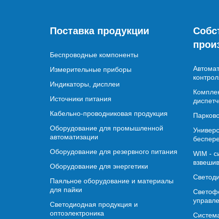
Поставка продукции
Собс
прои
Беспроводные компоненты
Автомат
Измерительные приборы
контрол
Индикаторы, дисплеи
Комплек
Источники питания
диспетч
Кабельно-проводниковая продукция
Парково
Оборудование для промышленной
Универс
автоматизации
беспере
Оборудование для резервного питания
WIM - с
взвешив
Оборудование для энергетики
Светод
Паяльное оборудование и материалы
для пайки
Светофо
управл
Светодиодная продукция и
оптоэлектроника
Система