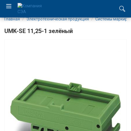
Главная
Электротехническая продукция
Системы маркиро
EN
UMK-SE 11,25-1 зелёный
UA
Компания
Каталог
Производство
Услуги
Новости
Вакансии