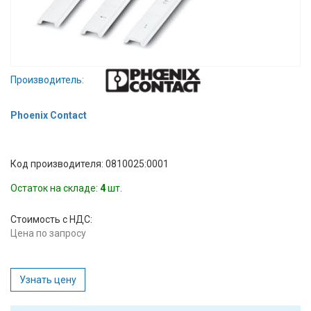
Вход/
авторизация
Производители
Производитель:
Контакты
Phoenix Contact
Доставка
Код производителя: 0810025:0001
Тех.
Остаток на складе:
4
шт.
поддержка
Стоимость с НДС:
Блог
Цена по запросу
Узнать цену