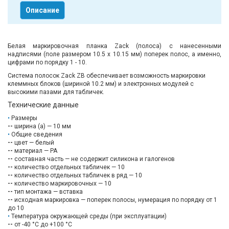
Описание
Белая маркировочная планка Zack (полоса) с нанесенными
надписями (поле размером 10.5 х 10.15 мм) поперек полос, а именно,
цифрами по порядку 1 - 10.
Система полосок Zack ZB обеспечивает возможность маркировки
клеммных блоков (шириной 10.2 мм) и электронных модулей с
высокими пазами для табличек.
Технические данные
Размеры
--
ширина (a) — 10 мм
Общие сведения
--
цвет — белый
--
материал — PA
--
составная часть — не содержит силикона и галогенов
--
количество отдельных табличек — 10
--
количество отдельных табличек в ряд — 10
--
количество маркировочных — 10
--
тип монтажа — вставка
--
исходная маркировка — поперек полосы, нумерация по порядку от 1
до 10
Температура окружающей среды (при эксплуатации)
--
от -40 °C до +100 °C