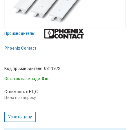
Вход/
авторизация
Производители
Производитель:
Контакты
Phoenix Contact
Доставка
Код производителя: 0811972
Тех.
Остаток на складе:
3
шт.
поддержка
Стоимость с НДС:
Блог
Цена по запросу
Узнать цену