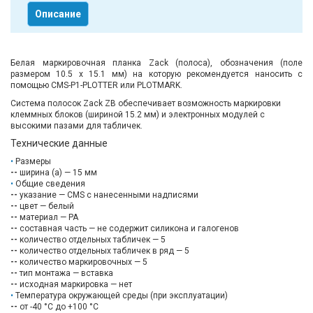
Описание
Белая маркировочная планка Zack (полоса), обозначения (поле
размером 10.5 х 15.1 мм) на которую рекомендуется наносить с
помощью CMS-P1-PLOTTER или PLOTMARK.
Система полосок Zack ZB обеспечивает возможность маркировки
клеммных блоков (шириной 15.2 мм) и электронных модулей с
высокими пазами для табличек.
Технические данные
Размеры
--
ширина (a) — 15 мм
Общие сведения
--
указание — CMS с нанесенными надписями
--
цвет — белый
--
материал — PA
--
составная часть — не содержит силикона и галогенов
--
количество отдельных табличек — 5
--
количество отдельных табличек в ряд — 5
--
количество маркировочных — 5
--
тип монтажа — вставка
--
исходная маркировка — нет
Температура окружающей среды (при эксплуатации)
--
от -40 °C до +100 °C