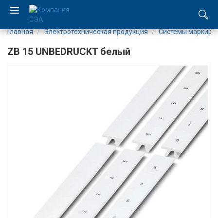
Главная
Электротехническая продукция
Системы маркиро
EN
ZB 15 UNBEDRUCKT белый
UA
Компания
Каталог
Производство
Услуги
Новости
Вакансии