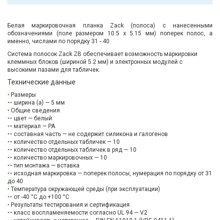
Белая маркировочная планка Zack (полоса) с нанесенными
обозначениями (поле размером 10.5 х 5.15 мм) поперек полос, а
именно, числами по порядку 31 - 40.
Система полосок Zack ZB обеспечивает возможность маркировки
клеммных блоков (шириной 5.2 мм) и электронных модулей с
высокими пазами для табличек.
Технические данные
Размеры
--
ширина (a) — 5 мм
Общие сведения
--
цвет — белый
--
материал — PA
--
составная часть — не содержит силикона и галогенов
--
количество отдельных табличек — 10
--
количество отдельных табличек в ряд — 10
--
количество маркировочных — 10
--
тип монтажа — вставка
--
исходная маркировка — поперек полосы, нумерация по порядку от 31
до 40
Температура окружающей среды (при эксплуатации)
--
от -40 °C до +100 °C
Результаты тестирования и сертификация
--
класс воспламеняемости согласно UL 94 — V2