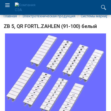
Главная
Электротехническая продукция
Системы маркиро
EN
ZB 5, QR FORTL.ZAHLEN (91-100) белый
UA
Компания
Каталог
Производство
Услуги
Новости
Вакансии