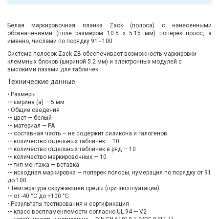
Белая маркировочная планка Zack (полоса) с нанесенными
обозначениями (поле размером 10.5 х 5.15 мм) поперек полос, а
именно, числами по порядку 91 - 100.
Система полосок Zack ZB обеспечивает возможность маркировки
клеммных блоков (шириной 5.2 мм) и электронных модулей с
высокими пазами для табличек.
Технические данные
Размеры
--
ширина (a) — 5 мм
Общие сведения
--
цвет — белый
--
материал — PA
--
составная часть — не содержит силикона и галогенов
--
количество отдельных табличек — 10
--
количество отдельных табличек в ряд — 10
--
количество маркировочных — 10
--
тип монтажа — вставка
--
исходная маркировка — поперек полосы, нумерация по порядку от 91
до 100
Температура окружающей среды (при эксплуатации)
--
от -40 °C до +100 °C
Результаты тестирования и сертификация
--
класс воспламеняемости согласно UL 94 — V2