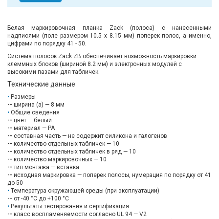
Белая маркировочная планка Zack (полоса) с нанесенными
надписями (поле размером 10.5 х 8.15 мм) поперек полос, а именно,
цифрами по порядку 41 - 50.
Система полосок Zack ZB обеспечивает возможность маркировки
клеммных блоков (шириной 8.2 мм) и электронных модулей с
высокими пазами для табличек.
Технические данные
Размеры
--
ширина (a) — 8 мм
Общие сведения
--
цвет — белый
--
материал — PA
--
составная часть — не содержит силикона и галогенов
--
количество отдельных табличек — 10
--
количество отдельных табличек в ряд — 10
--
количество маркировочных — 10
--
тип монтажа — вставка
--
исходная маркировка — поперек полосы, нумерация по порядку от 41
до 50
Температура окружающей среды (при эксплуатации)
--
от -40 °C до +100 °C
Результаты тестирования и сертификация
--
класс воспламеняемости согласно UL 94 — V2