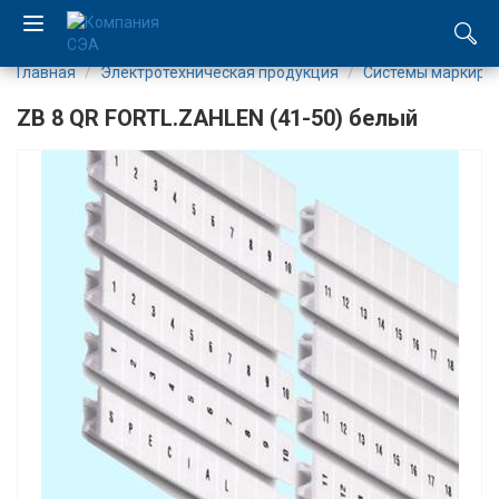
Главная
Электротехническая продукция
Системы маркиро
EN
ZB 8 QR FORTL.ZAHLEN (41-50) белый
UA
Компания
Каталог
Производство
Услуги
Новости
Вакансии