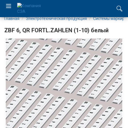
Главная
Электротехническая продукция
Системы маркиро
EN
ZBF 6, QR FORTL.ZAHLEN (1-10) белый
UA
Компания
Каталог
Производство
Услуги
Новости
Вакансии