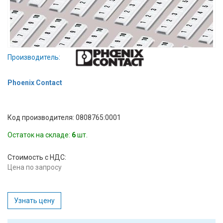
Вход/
авторизация
Производители
Производитель:
Контакты
Phoenix Contact
Доставка
Код производителя: 0808765:0001
Тех.
Остаток на складе:
6
шт.
поддержка
Стоимость с НДС:
Блог
Цена по запросу
Узнать цену