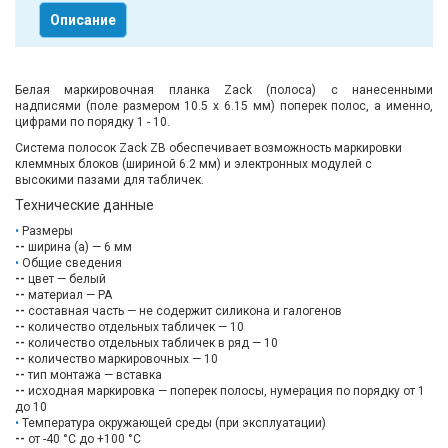
Описание
Белая маркировочная планка Zack (полоса) с нанесенными
надписями (поле размером 10.5 х 6.15 мм) поперек полос, а именно,
цифрами по порядку 1 - 10.
Система полосок Zack ZB обеспечивает возможность маркировки
клеммных блоков (шириной 6.2 мм) и электронных модулей с
высокими пазами для табличек.
Технические данные
Размеры
--
ширина (a) — 6 мм
Общие сведения
--
цвет — белый
--
материал — PA
--
составная часть — не содержит силикона и галогенов
--
количество отдельных табличек — 10
--
количество отдельных табличек в ряд — 10
--
количество маркировочных — 10
--
тип монтажа — вставка
--
исходная маркировка — поперек полосы, нумерация по порядку от 1
до 10
Температура окружающей среды (при эксплуатации)
--
от -40 °C до +100 °C