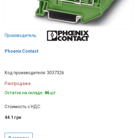
Вход/
авторизация
Производители
Производитель:
Контакты
Phoenix Contact
Доставка
Код производителя: 3037326
Тех.
Распродажа
поддержка
Остаток на складе:
46
шт.
Блог
Стоимость с НДС:
44.1 грн