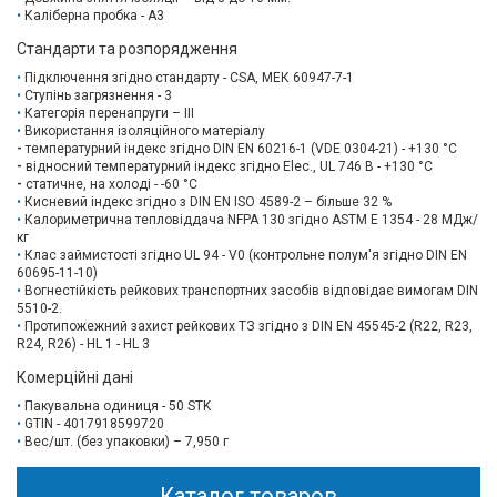
Каліберна пробка - A3
Стандарти та розпорядження
Підключення згідно стандарту - CSA, МЕК 60947-7-1
Ступінь загрязнення - 3
Категорія перенапруги – III
Використання ізоляційного матеріалу
-
температурний індекс згідно DIN EN 60216-1 (VDE 0304-21) - +130 °C
-
відносний температурний індекс згідно Elec., UL 746 B - +130 °C
-
статичне, на холоді - -60 °C
Кисневий індекс згідно з DIN EN ISO 4589-2 – більше 32 %
Калориметрична тепловіддача NFPA 130 згідно ASTM E 1354 - 28 MДж/
кг
Клас займистості згідно UL 94 - V0 (контрольне полум'я згідно DIN EN
60695-11-10)
Вогнестійкість рейкових транспортних засобів відповідає вимогам DIN
5510-2.
Протипожежний захист рейкових ТЗ згідно з DIN EN 45545-2 (R22, R23,
R24, R26) - HL 1 - HL 3
Комерційні дані
Пакувальна одиниця - 50 STK
GTIN - 4017918599720
Вес/шт. (без упаковки) – 7,950 г
Каталог товаров