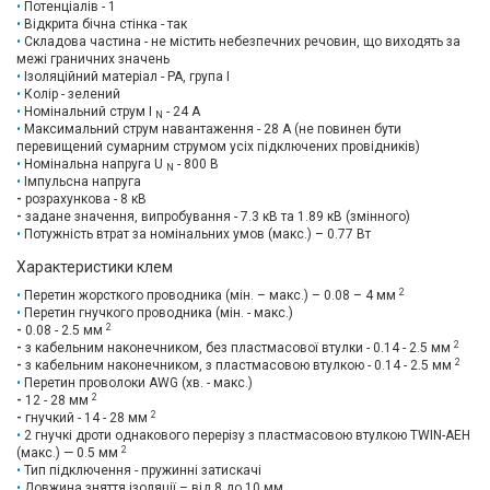
Потенціалів - 1
Відкрита бічна стінка - так
Складова частина - не містить небезпечних речовин, що виходять за
межі граничних значень
Ізоляційний матеріал - PA, група I
Колір - зелений
Номінальний струм I
- 24 А
N
Максимальний струм навантаження - 28 А (не повинен бути
перевищений сумарним струмом усіх підключених провідників)
Номінальна напруга U
- 800 В
N
Імпульсна напруга
-
розрахункова - 8 кВ
-
задане значення, випробування - 7.3 кВ та 1.89 кВ (змінного)
Потужність втрат за номінальних умов (макс.) – 0.77 Вт
Характеристики клем
2
Перетин жорсткого проводника (мін. – макс.) – 0.08 – 4 мм
Перетин гнучкого проводника (мін. - макс.)
2
-
0.08 - 2.5 мм
2
-
з кабельним наконечником, без пластмасової втулки - 0.14 - 2.5 мм
2
-
з кабельним наконечником, з пластмасовою втулкою - 0.14 - 2.5 мм
Перетин проволоки AWG (хв. - макс.)
2
-
12 - 28 мм
2
-
гнучкий - 14 - 28 мм
2 гнучкі дроти однакового перерізу з пластмасовою втулкою TWIN-AEH
2
(макс.) — 0.5 мм
Тип підключення - пружинні затискачі
Довжина зняття ізоляції – від 8 до 10 мм.