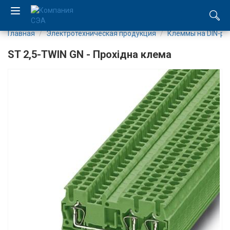
Главная
Электротехническая продукция
Клеммы на DIN-ре
EN
ST 2,5-TWIN GN - Прохідна клема
UA
Компания
Каталог
Производство
Услуги
Новости
Вакансии