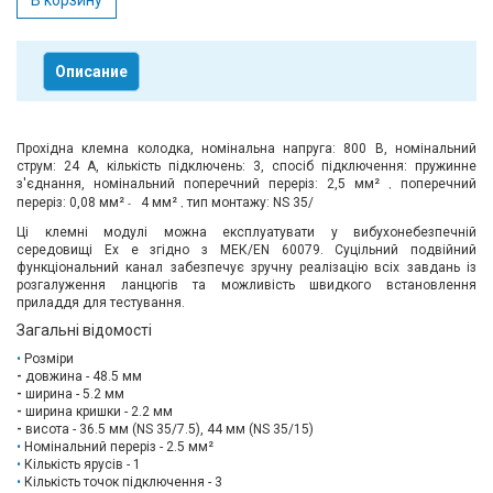
В корзину
Описание
Прохідна клемна колодка, номінальна напруга: 800 В, номінальний
струм: 24 А, кількість підключень: 3, спосіб підключення: пружинне
з'єднання, номінальний поперечний переріз: 2,5 мм²
поперечний
,
переріз: 0,08 мм²
4 мм²
тип монтажу: NS 35/
-
,
Ці клемні модулі можна експлуатувати у вибухонебезпечній
середовищі Ex e згідно з МЕК/EN 60079. Суцільний подвійний
функціональний канал забезпечує зручну реалізацію всіх завдань із
розгалуження ланцюгів та можливість швидкого встановлення
приладдя для тестування.
Загальні відомості
Розміри
-
довжина - 48.5 мм
-
ширина - 5.2 мм
-
ширина кришки - 2.2 мм
-
висота - 36.5 мм (NS 35/7.5), 44 мм (NS 35/15)
Номінальний переріз - 2.5 мм²
Кількість ярусів - 1
Кількість точок підключення - 3