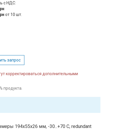
ь с НДС:
грн
грн
от 10 шт.
:
ить запрос
огут корректироваться дополнительными
% продукта.
меры 194x55x26 мм, -30...+70 С, redundant