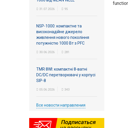
1000 від MEAN WELL
functio
31.07.2026
95
NSP-1000: компактне та
високонадійне джерело
живлення нового покоління
потужністю 1000 Вт з PFC
30.06.2026
281
TMR 8WI: компактні 8-ватні
DC/DC перетворювачі у корпусі
SIP-8
05.06.2026
343
Все новости направления