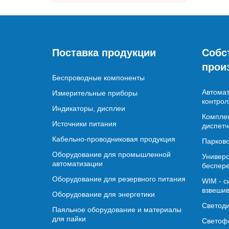
Поставка продукции
Собс
прои
Беспроводные компоненты
Автомат
Измерительные приборы
контрол
Индикаторы, дисплеи
Комплек
Источники питания
диспетч
Кабельно-проводниковая продукция
Парково
Оборудование для промышленной
Универс
автоматизации
беспере
Оборудование для резервного питания
WIM - с
взвешив
Оборудование для энергетики
Светод
Паяльное оборудование и материалы
для пайки
Светофо