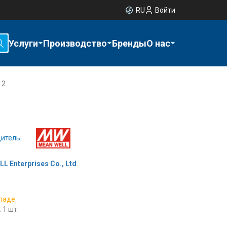
RU
Войти
Услуги
Производство
Бренды
О нас
12
итель:
L Enterprises Co., Ltd
кладе
 1 шт.