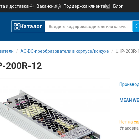
та и доставка
Вакансии
Поддержка клиента
Блог
Каталог
ватели
AC-DC-преобразователи в корпусе/кожухе
UHP-200R-
-200R-12
Производ
MEAN WEL
Нет на с
Упаковка: