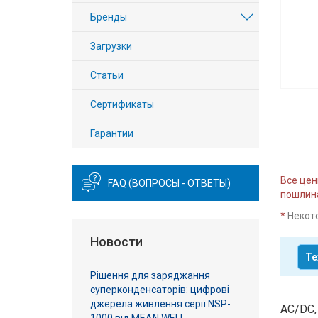
Вход/
Бренды
авторизация
Загрузки
Производители
Статьи
Контакты
Сертификаты
Гарантии
Доставка
Тех.
Все цен
FAQ (ВОПРОСЫ - ОТВЕТЫ)
поддержка
пошлина
*
Некот
Блог
Новости
Те
Рішення для заряджання
суперконденсаторів: цифрові
джерела живлення серії NSP-
AC/DC,