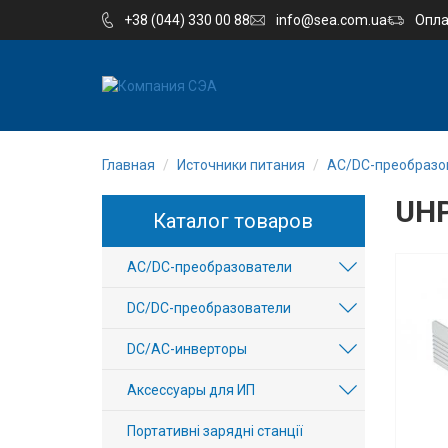
+38 (044) 330 00 88
info@sea.com.ua
Опла
EN
UA
Главная
Источники питания
AC/DC-преобразо
Компания
UHP
Каталог товаров
Каталог
AC/DC-преобразователи
Производство
DC/DC-преобразователи
Услуги
DC/AC-инверторы
Новости
Аксессуары для ИП
Вакансии
Портативні зарядні станції