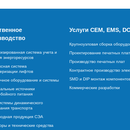
твенное
Услуги CEM, EMS, D
зводство
Крупноузловая сборка оборудо
изированная система учета и
Проектирование печатных плат
я энергоресурсов
Производство печатных плат
сная система
Контрактное производство эле
еризации лифтов
SMD и DIP монтаж компоненто
чное оборудование и системы
Коммерческие разработки
альные источники
бойного питания
истемы динамического
ания транспорта
иодная продукция СЭА
ры и технические средства