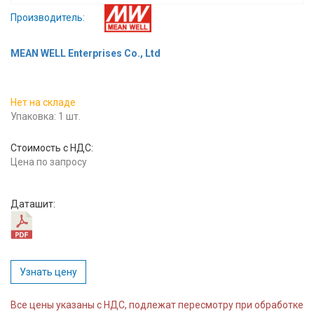
Вход/
Производитель:
авторизация
MEAN WELL Enterprises Co., Ltd
Производители
Нет на складе
Контакты
Упаковка: 1 шт.
Доставка
Стоимость с НДС:
Цена по запросу
Тех.
поддержка
Даташит:
Блог
Узнать цену
Все цены указаны с НДС, подлежат пересмотру при обработке