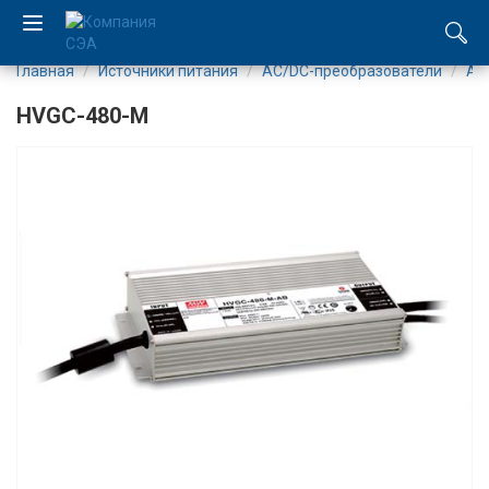
Главная
Источники питания
AC/DC-преобразователи
AC
EN
HVGC-480-M
UA
Компания
Каталог
Производство
Услуги
Новости
Вакансии