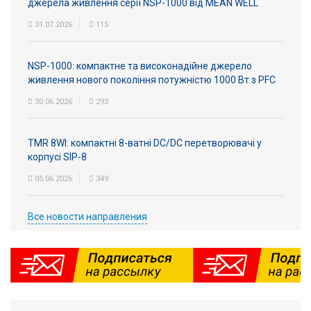
джерела живлення серії NSP-1000 від MEAN WELL
31.07.2026
115
NSP-1000: компактне та високонадійне джерело
живлення нового покоління потужністю 1000 Вт з PFC
30.06.2026
293
TMR 8WI: компактні 8-ватні DC/DC перетворювачі у
корпусі SIP-8
05.06.2026
349
Все новости направления