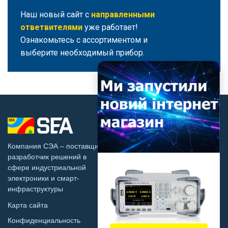
Вход/
Наш новый сайт с
направленными
авторизация
ответвителями
уже работает!
Ознакомьтесь с ассортиментом и
Производители
выберите необходимый прибор.
Контакты
Доставка
О Компании
Тех.
Вакансии
поддержка
Компания СЭА – поставщик и
Контакты
разработчик решений в
Блог
сфере индустриальной
Доставка
электроники и смарт-
инфраструктуры
Карта сайта
© 2003 - 2026 Компания СЭА
Конфиденциальность
Украина, 02094, г.Киев, ул.