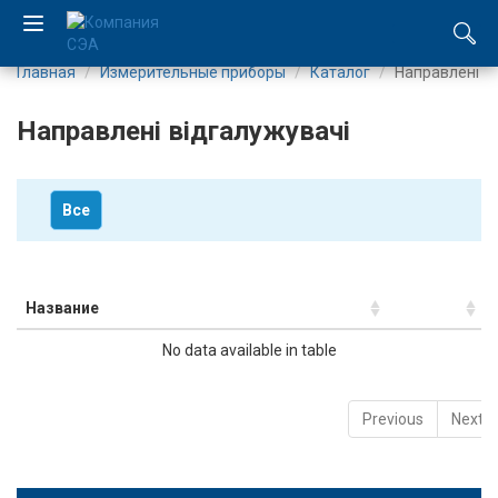
Главная
Измерительные приборы
Каталог
Направлені в
EN
Направлені відгалужувачі
UA
Компания
Все
Каталог
Производство
Название
No data available in table
Услуги
Новости
Previous
Next
Вакансии