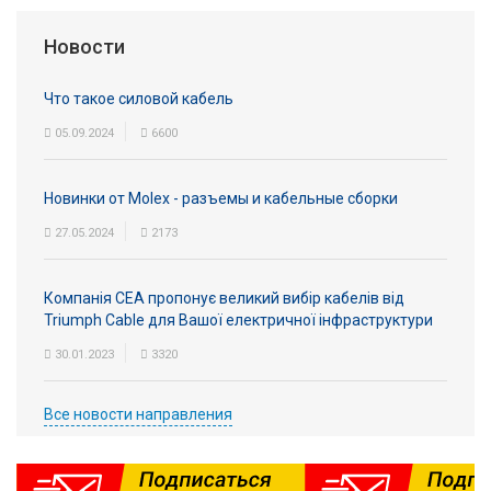
Вход/
Новости
авторизация
Что такое силовой кабель
Производители
05.09.2024
6600
Контакты
Новинки от Molex - разъемы и кабельные сборки
Доставка
27.05.2024
2173
Тех.
Компанія СЕА пропонує великий вибір кабелів від
поддержка
Triumph Cable для Вашої електричної інфраструктури
Блог
30.01.2023
3320
Все новости направления