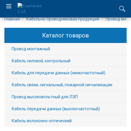
Главная
Кабельно-проводниковая продукция
Провод мон
EN
Каталог товаров
UA
Провод монтажный
Компания
Кабель силовой, контрольный
Каталог
Кабель для передачи данных (низкочастотный)
Производство
Кабель связи, сигнальный, пожарной сигнализации
Услуги
Провод высоковольтный для ЛЭП
Новости
Кабель передачи данных (высокочастотный)
Кабель волоконно-оптический
Вакансии