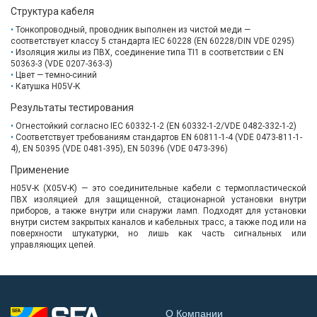
Структура кабеля
Тонкопроводный, проводник выполнен из чистой меди —
cоответствует классу 5 стандарта IEC 60228 (EN 60228/DIN VDE 0295)
Изоляция жилы из ПВХ, соединение типа TI1 в соответствии с EN
50363-3 (VDE 0207-363-3)
Цвет — темно-синий
Катушка H05V-K
Результаты тестирования
Огнестойкий согласно IEC 60332-1-2 (EN 60332-1-2/VDE 0482-332-1-2)
Соответствует требованиям стандартов EN 60811-1-4 (VDE 0473-811-1-
4), EN 50395 (VDE 0481-395), EN 50396 (VDE 0473-396)
Применение
H05V-K (X05V-K) — это соединительные кабели с термопластической
ПВХ изоляцией для защищенной, стационарной установки внутри
приборов, а также внутри или снаружи ламп. Подходят для установки
внутри систем закрытых каналов и кабельных трасс, а также под или на
поверхности штукатурки, но лишь как часть сигнальных или
управляющих цепей.
О Компании