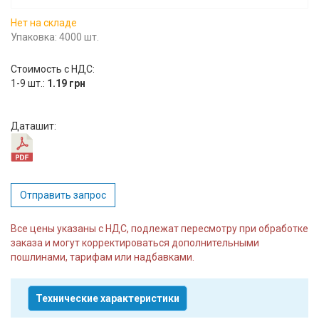
Вход/
Нет на складе
авторизация
Упаковка: 4000 шт.
Стоимость с НДС:
Производители
1-9 шт.:
1.19 грн
Контакты
Даташит:
Доставка
Тех.
поддержка
Отправить запрос
Все цены указаны с НДС, подлежат пересмотру при обработке
Блог
заказа и могут корректироваться дополнительными
пошлинами, тарифам или надбавками.
Технические характеристики