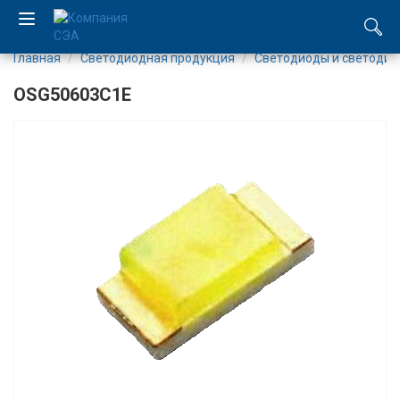
Главная
Светодиодная продукция
Светодиоды и светоди
EN
OSG50603C1E
UA
Компания
Каталог
Производство
Услуги
Новости
Вакансии