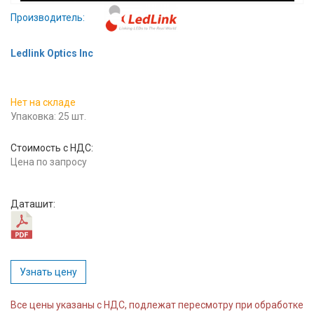
Вход/
Производитель:
авторизация
Ledlink Optics Inc
Производители
Нет на складе
Контакты
Упаковка: 25 шт.
Доставка
Стоимость с НДС:
Цена по запросу
Тех.
поддержка
Даташит:
Блог
Узнать цену
Все цены указаны с НДС, подлежат пересмотру при обработке