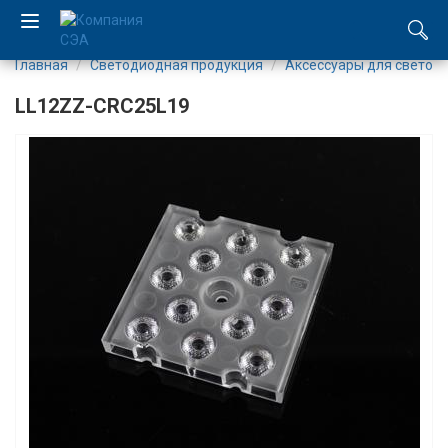
Главная
Светодиодная продукция
Аксесcуары для светод
EN
LL12ZZ-CRC25L19
UA
Компания
Каталог
Производство
Услуги
Новости
Вакансии