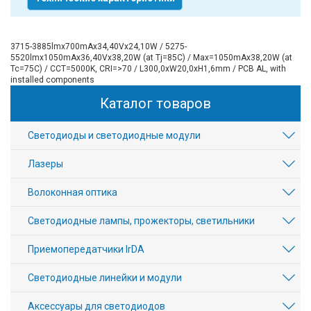
3715-3885lmx700mAx34,40Vx24,10W / 5275-
5520lmx1050mAx36,40Vx38,20W (at Tj=85C) / Max=1050mAx38,20W (at
Tc=75C) / CCT=5000K, CRI=>70 / L300,0xW20,0xH1,6mm / PCB AL, with
installed components
Каталог товаров
Светодиоды и светодиодные модули
Лазеры
Волоконная оптика
Светодиодные лампы, прожекторы, светильники
Приемопередатчики IrDA
Светодиодные линейки и модули
Аксесcуары для светодиодов