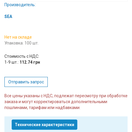
Производитель:
Вход/
авторизация
SEA
Производители
Нет на складе
Упаковка: 100 шт.
Контакты
Стоимость с НДС:
Доставка
1-9 шт.:
112.74 грн
Тех.
поддержка
Отправить запрос
Блог
Все цены указаны с НДС, подлежат пересмотру при обработке
заказа и могут корректироваться дополнительными
пошлинами, тарифам или надбавками.
Технические характеристики