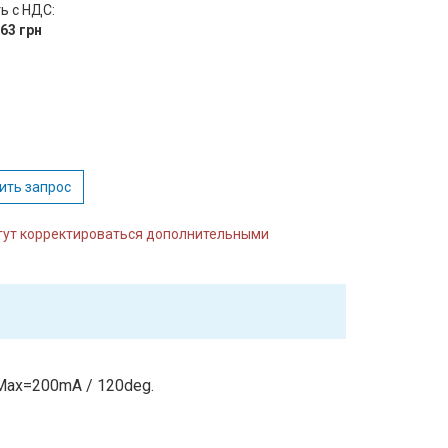
ь с НДС:
.63 грн
:
ить запрос
огут корректироваться дополнительными
Max=200mA / 120deg.