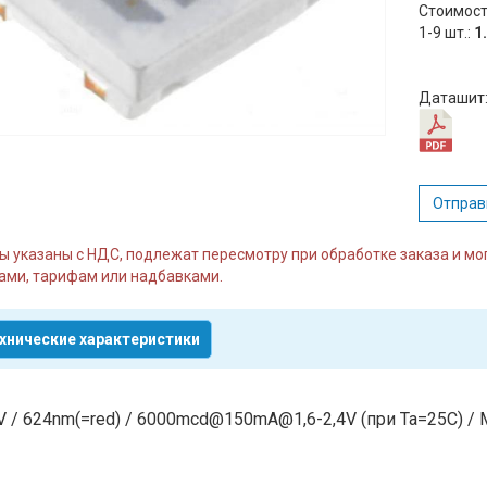
Стоимост
1-9 шт.:
1
Даташит
Отправ
ы указаны с НДС, подлежат пересмотру при обработке заказа и м
ми, тарифам или надбавками.
хнические характеристики
V / 624nm(=red) / 6000mcd@150mA@1,6-2,4V (при Ta=25C) / 