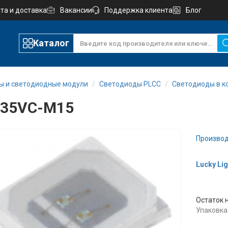
та и доставка
Вакансии
Поддержка клиента
Блог
Каталог
ы и светодиодные модули
Светодиоды PLCC
Светодиоды в ко
835VC-M15
Производ
Lucky Lig
Остаток 
Упаковка: