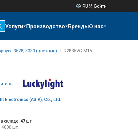
RU
Войти
Услуги
Производство
Бренды
О нас
рпусе 3528, 3030 (цветные)
R2835VC-M15
итель:
ht Electronics (ASIA). Co., Ltd.
на складе:
47
шт.
 4000 шт.