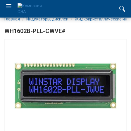
Главная
Индикаторы, дисплеи
Жидкокристаллические инд
EN
WH1602B-PLL-CWVE#
UA
Компания
Каталог
Производство
Услуги
Новости
Вакансии