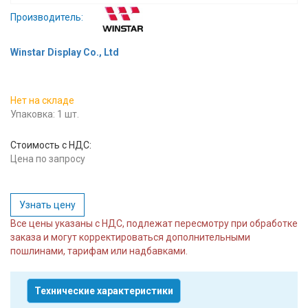
Вход/
Производитель:
авторизация
Winstar Display Co., Ltd
Производители
Нет на складе
Контакты
Упаковка: 1 шт.
Доставка
Стоимость с НДС:
Цена по запросу
Тех.
поддержка
Узнать цену
Блог
Все цены указаны с НДС, подлежат пересмотру при обработке
заказа и могут корректироваться дополнительными
пошлинами, тарифам или надбавками.
Технические характеристики