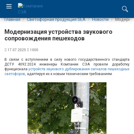
Главная
Светофорная продукция SEA
Новости
Модерниз
EN
Модернизация устройства звукового
UA
сопровождения пешеходов
17.07.2025
1000
Компания
В связи с вступлением в силу нового государственного стандарта
ДСТУ 4092:2024 инженеры Компании СЭА провели доработку
Каталог
функционала
устройств звукового дублирования сигналов пешеходных
светофоров
, адаптируя их к новым техническим требованиям.
Производство
Услуги
Новости
Вакансии