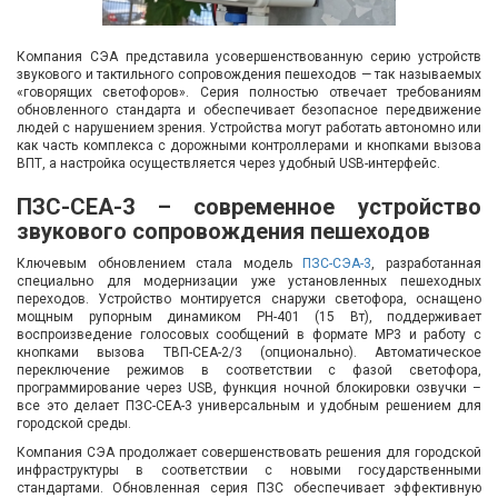
Компания СЭА представила усовершенствованную серию устройств
звукового и тактильного сопровождения пешеходов — так называемых
«говорящих светофоров». Серия полностью отвечает требованиям
обновленного стандарта и обеспечивает безопасное передвижение
людей с нарушением зрения. Устройства могут работать автономно или
как часть комплекса с дорожными контроллерами и кнопками вызова
ВПТ, а настройка осуществляется через удобный USB-интерфейс.
ПЗС-СЕА-3 – современное устройство
звукового сопровождения пешеходов
Ключевым обновлением стала модель
ПЗС-СЭА-3
, разработанная
специально для модернизации уже установленных пешеходных
переходов. Устройство монтируется снаружи светофора, оснащено
мощным рупорным динамиком PH-401 (15 Вт), поддерживает
воспроизведение голосовых сообщений в формате MP3 и работу с
кнопками вызова ТВП-СЕА-2/3 (опционально). Автоматическое
переключение режимов в соответствии с фазой светофора,
программирование через USB, функция ночной блокировки озвучки –
все это делает ПЗС-СЕА-3 универсальным и удобным решением для
городской среды.
Компания СЭА продолжает совершенствовать решения для городской
инфраструктуры в соответствии с новыми государственными
стандартами. Обновленная серия ПЗС обеспечивает эффективную