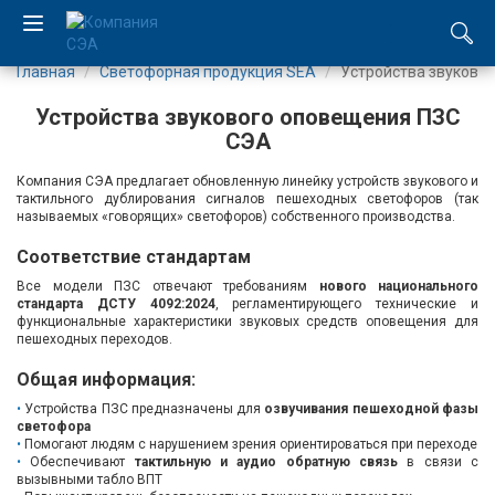
Главная
Светофорная продукция SEA
Устройства звуково
EN
Устройства звукового оповещения ПЗС
UA
СЭА
Компания СЭА предлагает обновленную линейку устройств звукового и
Компания
тактильного дублирования сигналов пешеходных светофоров (так
называемых «говорящих» светофоров) собственного производства.
Каталог
Соответствие стандартам
Все модели ПЗС отвечают требованиям
нового национального
Производство
стандарта ДСТУ 4092:2024
, регламентирующего технические и
функциональные характеристики звуковых средств оповещения для
пешеходных переходов.
Услуги
Общая информация:
Новости
Устройства ПЗС предназначены для
озвучивания пешеходной фазы
светофора
Помогают людям с нарушением зрения ориентироваться при переходе
Обеспечивают
Вакансии
тактильную и аудио обратную связь
в связи с
вызывными табло ВПТ