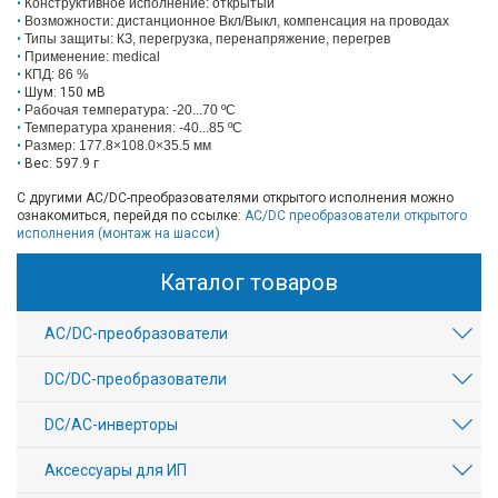
Конструктивное исполнение: открытый
Возможности: дистанционное Вкл/Выкл, компенсация на проводах
Типы защиты: КЗ, перегрузка, перенапряжение, перегрев
Применение: medical
КПД: 86 %
Шум: 150 мВ
Рабочая температура: -20...70
ºС
Температура хранения: -40...85
ºС
Размер: 177.8×108.0×35.5 мм
Вес: 597.9 г
C другими AC/DC-преобразователями открытого исполнения
можно
ознакомиться, перейдя по ссылке:
AC/DC преобразователи открытого
и)
исполнения (монтаж на шасс
Каталог товаров
AC/DC-преобразователи
DC/DC-преобразователи
DC/AC-инверторы
Аксессуары для ИП