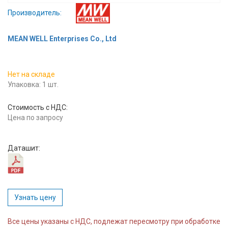
Вход/
Производитель:
авторизация
MEAN WELL Enterprises Co., Ltd
Производители
Нет на складе
Контакты
Упаковка: 1 шт.
Доставка
Стоимость с НДС:
Цена по запросу
Тех.
поддержка
Даташит:
Блог
Узнать цену
Все цены указаны с НДС, подлежат пересмотру при обработке