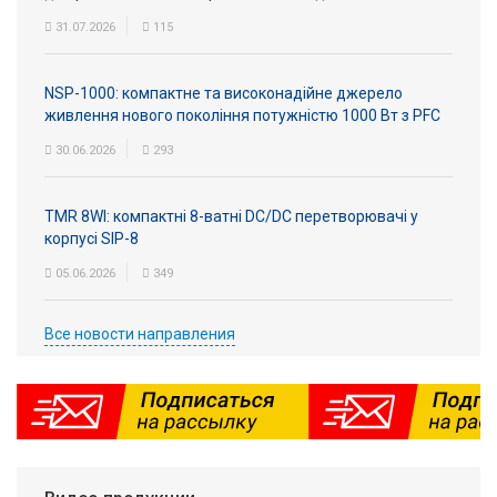
31.07.2026
115
NSP-1000: компактне та високонадійне джерело
живлення нового покоління потужністю 1000 Вт з PFC
30.06.2026
293
TMR 8WI: компактні 8-ватні DC/DC перетворювачі у
корпусі SIP-8
05.06.2026
349
Все новости направления