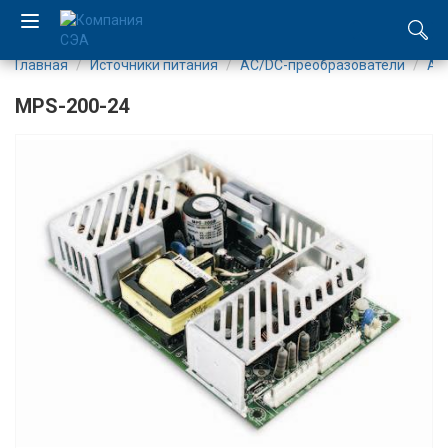
Главная
Источники питания
AC/DC-преобразователи
AC
EN
MPS-200-24
UA
Компания
Каталог
Производство
Услуги
Новости
Вакансии