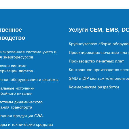
твенное
Услуги CEM, EMS, D
зводство
Крупноузловая сборка оборудо
изированная система учета и
Проектирование печатных плат
я энергоресурсов
Производство печатных плат
сная система
Контрактное производство эле
еризации лифтов
SMD и DIP монтаж компоненто
чное оборудование и системы
Коммерческие разработки
альные источники
бойного питания
истемы динамического
ания транспорта
иодная продукция СЭА
ры и технические средства