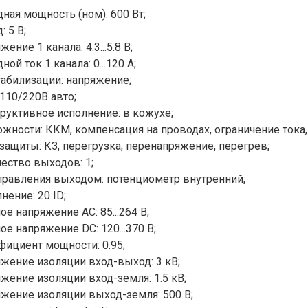
ная мощность (ном): 600 Вт;
: 5 В;
ение 1 канала: 4.3...5.8 В;
ой ток 1 канала: 0...120 A;
табилизации: напряжение;
 110/220В авто;
руктивное исполнение: в кожухе;
жности: ККМ, компенсация на проводах, ограничение тока,
защиты: КЗ, перегрузка, перенапряжение, перегрев;
ество выходов: 1;
правления выходом: потенциометр внутренний;
нение: 20 ID;
ое напряжение AC: 85...264 В;
ое напряжение DC: 120...370 В;
ициент мощности: 0.95;
жение изоляции вход-выход: 3 кВ;
жение изоляции вход-земля: 1.5 кВ;
жение изоляции выход-земля: 500 В;