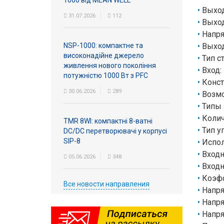
1000 від MEAN WELL
Выход
31.07.2026
112
Выход
Напряж
NSP-1000: компактне та
Выходн
високонадійне джерело
Тип с
живлення нового покоління
Вход:
потужністю 1000 Вт з PFC
Конст
30.06.2026
289
Возмо
Типы 
Колич
TMR 8WI: компактні 8-ватні
Тип у
DC/DC перетворювачі у корпусі
SIP-8
Испол
Входн
05.06.2026
348
Входн
Коэфф
Все новости направления
Напря
Напря
Напря