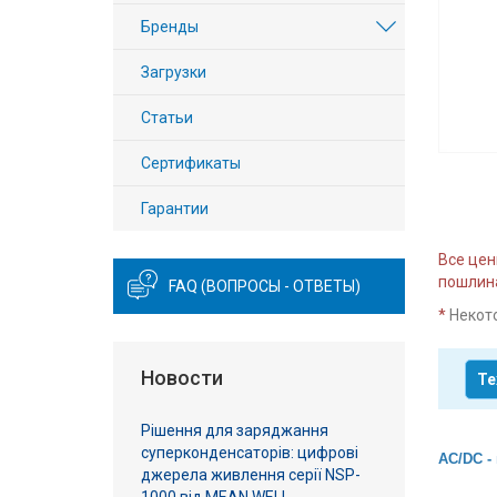
Вход/
Бренды
авторизация
Загрузки
Производители
Статьи
Контакты
Сертификаты
Гарантии
Доставка
Все цен
Тех.
пошлина
FAQ (ВОПРОСЫ - ОТВЕТЫ)
поддержка
*
Некот
Блог
Новости
Те
Рішення для заряджання
суперконденсаторів: цифрові
AC/DC -
джерела живлення серії NSP-