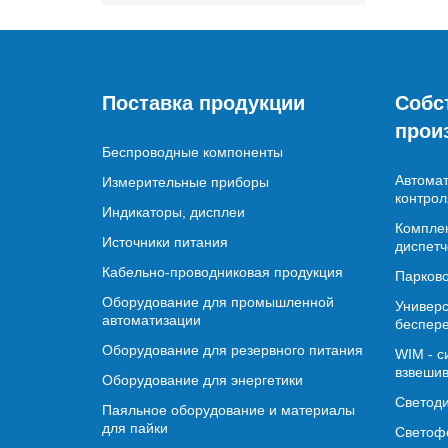
Поставка продукции
Собс
прои
Беспроводные компоненты
Автомат
Измерительные приборы
контрол
Индикаторы, дисплеи
Комплек
Источники питания
диспетч
Кабельно-проводниковая продукция
Парково
Оборудование для промышленной
Универс
автоматизации
беспере
Оборудование для резервного питания
WIM - с
взвешив
Оборудование для энергетики
Светод
Паяльное оборудование и материалы
для пайки
Светофо