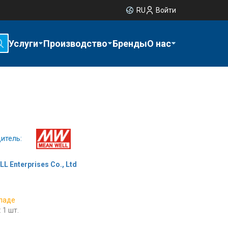
RU
Войти
Услуги
Производство
Бренды
О нас
итель:
L Enterprises Co., Ltd
кладе
 1 шт.