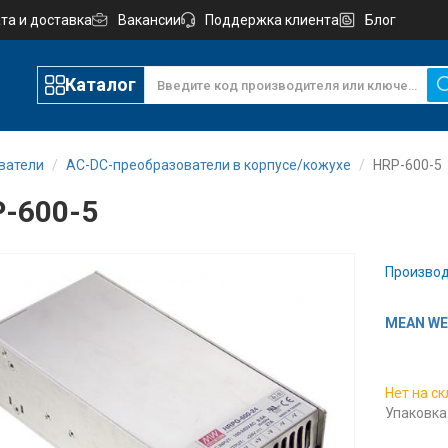
та и доставка
Вакансии
Поддержка клиента
Блог
Каталог
ватели
AC-DC-преобразователи в корпусе/кожухе
HRP-600-5
-600-5
Производ
MEAN WEL
Нет на с
Упаковка: