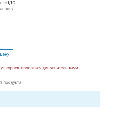
ь с НДС:
запросу
:
 цену
огут корректироваться дополнительными
% продукта.