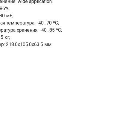
нение: wide application;
86%;
80 мВ;
я температура: -40...70 ºС;
атура хранения: -40...85 ºС;
.5 кг;
р: 218.0х105.0х63.5 мм.