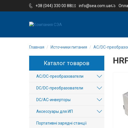
+38 (044) 330 00 88
info@sea.com.ua
Опла
EN
UA
Главная
Источники питания
AC/DC-преобразо
Компания
HRP
Каталог товаров
Каталог
AC/DC-преобразователи
Производство
DC/DC-преобразователи
Услуги
DC/AC-инверторы
Новости
Аксессуары для ИП
Вакансии
Портативні зарядні станції