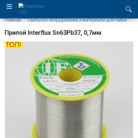
Главная
Паяльное оборудование и материалы для пайки
Т
EN
Припой Interflux Sn63Pb37, 0,7мм
UA
Компания
Каталог
Производство
Услуги
Новости
Вакансии