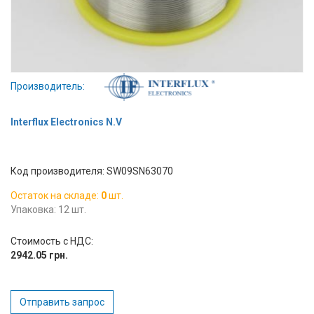
Вход/
авторизация
Производители
Производитель:
Контакты
Interflux Electronics N.V
Доставка
Код производителя: SW09SN63070
Тех.
поддержка
Остаток на складе:
0
шт.
Упаковка: 12 шт.
Блог
Стоимость с НДС:
2942.05 грн.
Отправить запрос