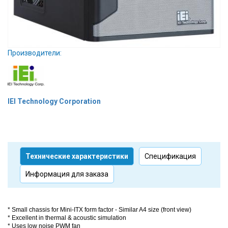
Вход/
авторизация
Производители
Производители:
Контакты
Доставка
IEI Technology Corporation
Тех.
поддержка
Технические характеристики
Спецификация
Блог
Информация для заказа
* Small chassis for Mini-ITX form factor - Similar A4 size (front view)
* Excellent in thermal & acoustic simulation
* Uses low noise PWM fan