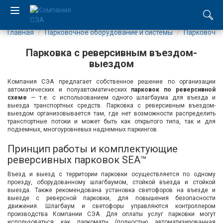
Главная
Парковочное оборудование и системы
Парковочны
EN
Парковка с реверсивным въездом-
UA
выездом
Компания СЭА предлагает собственное решение по организации
Компания
автоматических и полуавтоматических
парковок по реверсивной
схеме
— т.е. с использованием одного шлагбаума для въезда и
выезда транспортных средств. Парковка с реверсивным въездом-
Каталог
выездом организовывается там, где нет возможности распределить
транспортные потоки и может быть как открытого типа, так и для
подземных, многоуровневых надземных паркингов.
Производство
Принцип работы и комплектующие
реверсивных парковок SEA™
Услуги
Въезд и выезд с территории парковки осуществляется по одному
проезду, оборудованному шлагбаумом, стойкой въезда и стойкой
Новости
выезда. Также рекомендована установка светофоров на въезде и
выезде с реверсной парковки, для повышения безопасности
движения. Шлагбаум и светофоры управляются контроллером
Вакансии
производства Компании СЭА. Для оплаты услуг парковки могут
использоваться как паркоматы (полностью автоматизированная