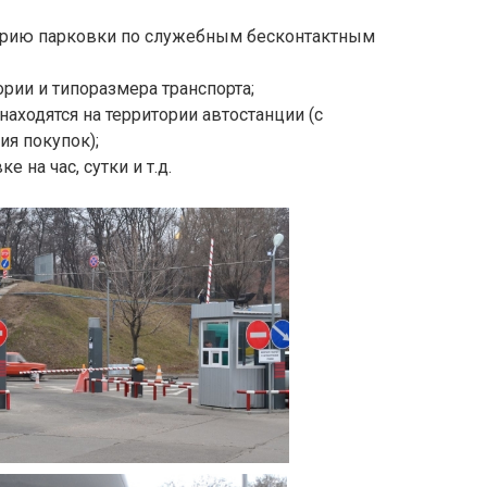
торию парковки по служебным бесконтактным
рии и типоразмера транспорта;
аходятся на территории автостанции (с
я покупок);
 на час, сутки и т.д.