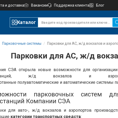
та и доставка
Вакансии
Поддержка клиента
Блог
Каталог
Парковочные системы
Парковки для АС, ж/д вокзалов и аэроп
Парковки для АС, ж/д вокз
ния СЭА открыла новые возможности для организации 
останций, ж/д вокзалов и аэропор
отанные полуавтоматические и автоматические системы п
можности парковочных систем дл
станций Компании СЭА
вки для авто-, ж/д вокзалов и аэропортов производс
ющие
категории транспортных средств
: