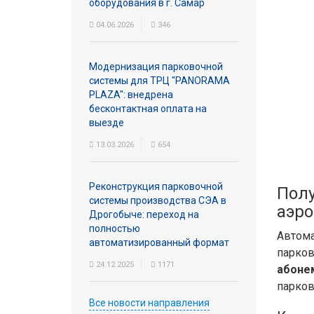
оборудования в г. Самар
04.06.2026
346
Модернизация парковочной
системы для ТРЦ "PANORAMA
PLAZA": внедрена
бесконтактная оплата на
выезде
13.03.2026
654
Реконструкция парковочной
Полу
системы производства СЭА в
аэро
Дрогобыче: переход на
полностью
Автом
автоматизированный формат
парко
24.12.2025
1171
абоне
парков
Все новости направления