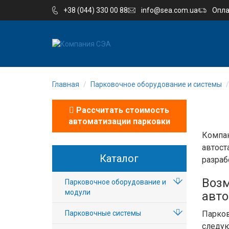
+38 (044) 330 00 88
info@sea.com.ua
Опла
EN
UA
Главная
Парковочное оборудование и системы
Компания
Рассчитать стоимость
Каталог
автоматизации парковки
Компа
Производство
авт
Каталог
разраб
Услуги
Воз
Парковочное оборудование и
Новости
модули
авто
Парковочные системы
Парко
Вакансии
следу