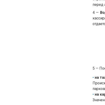
перед 
4 —
Во
касси
отдает
5 — По
на та
​Проис
парков
на ка
Значен