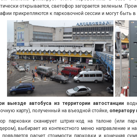
тически открывается, светофор загорается зеленым. Про
афии прикрепляются к парковочной сессии и могут быть в
ри выезде автобуса из территории автостанции
води
очную карту), полученный на въездной стойке,
оператору 
ор парковки сканирует штрих-код на талоне (или пар
дером), выбирает из контекстного меню направление и на
 появляется расчет стоимости парковки и конечная сум