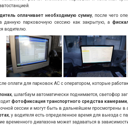
автостанцией.
дитель оплачивает необходимую сумму
, после чего оп
ра данную парковочную сессию как закрытую, а
фиска
ся водителю.
сле оплати для парковок АС с оператором, которые работа
лонах
, шлагбаум автоматически поднимается, светофор за
ходит
фотофиксация транспортного средства камерами
очной сессии и могут быть в дальнейшем просмотрены в 
ртах
, у водителя есть определенное время для выезда с па
ие временного диапазона может задаваться в зависимости 