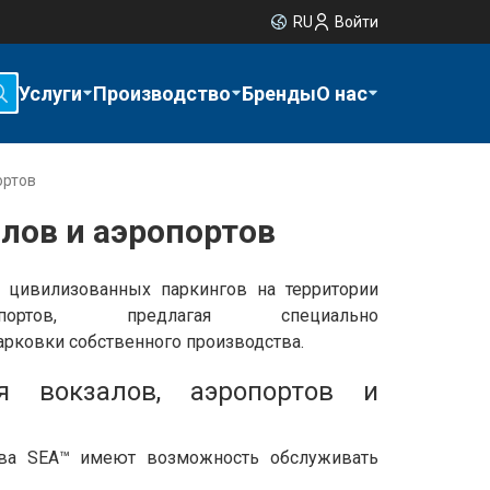
RU
Войти
Услуги
Производство
Бренды
О нас
ортов
алов и аэропортов
цивилизованных паркингов на территории
тов, предлагая специально
арковки собственного производства.
я вокзалов, аэропортов и
тва SEA™ имеют возможность обслуживать