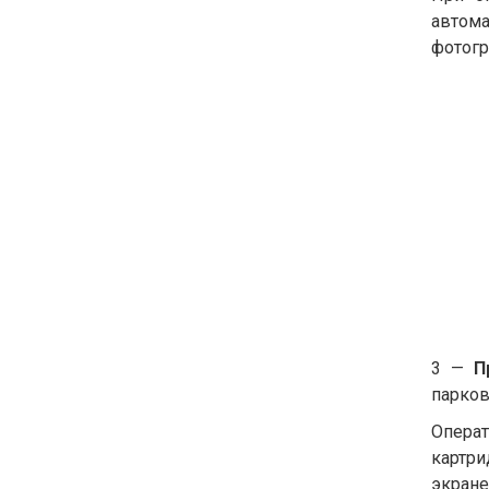
автома
фотогр
3 —
П
парков
Операт
картри
экране