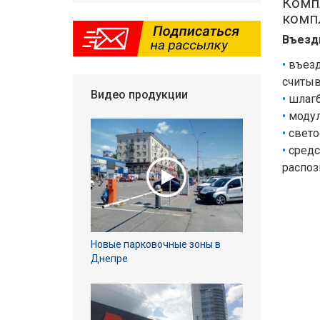
Комп
комп
Въезд
въезд
считыв
Видео продукции
шлагб
модул
свето
средс
распоз
Новые парковочные зоны в
Днепре