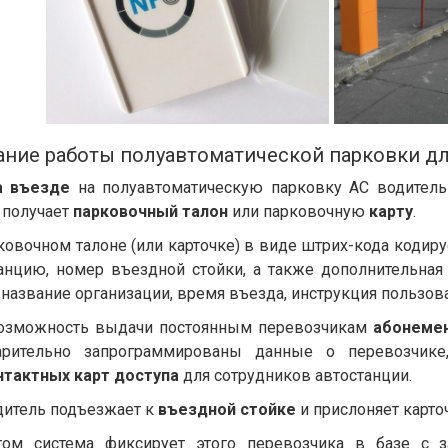
ание работы полуавтоматической парковки дл
а въезде
на полуавтоматическую парковку АС водитель
 получает
парковочный талон
или парковочную
карту
.
ковочном талоне (или карточке) в виде штрих-кода кодир
анцию, номер въездной стойки, а также дополнительна
: название организации, время въезда, инструкция пользова
возможность выдачи постоянным перевозчикам
абонемен
арительно запрограммированы данные о перевозчи
нтактных карт доступа
для сотрудников автостанции.
дитель подъезжает к
въездной стойке
и прислоняет карто
том система фиксирует этого перевозчика в базе с 