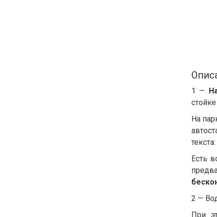
Опис
1 —
Н
стойке
На пар
автост
текста
Есть 
предв
беско
2 — Во
При э