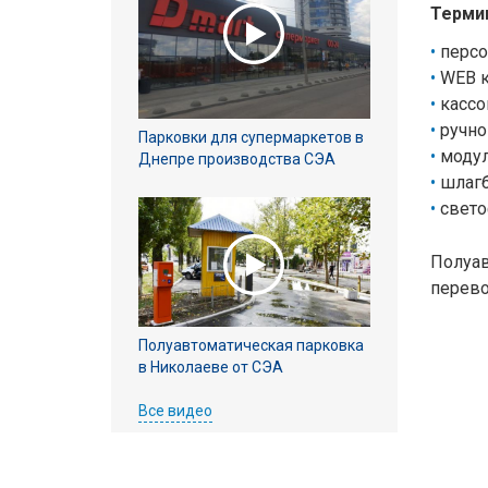
Терми
персо
WEB к
кассо
ручно
Парковки для супермаркетов в
модул
Днепре производства СЭА
шлагб
свето
Полуав
перево
Полуавтоматическая парковка
в Николаеве от СЭА
Все видео