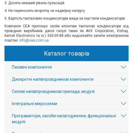
3. Досить низький рівень пульсацій
4. Не переносить зворотну чи надмірну напругу
5. Вартість танталових конденсаторів вище за інші типи конденсаторів
Компанія СЕА пропонує своїм клієнтам танталові конденсатори від
провідних виробників даної галузі таких як AVX Corporation, Vishay,
Kemet Electronics та ін.) 330-00-88 або надсилайте запити електронною
поштою:
info@sea.com.ua
Каталог товарів
Пасивні компоненти
Дискретні напівпровідникові компоненти
Силові напівпровідникові прилади, модулі
Інтегральні мікросхеми
Програматори, засоби налагодження, функціональні
модулі