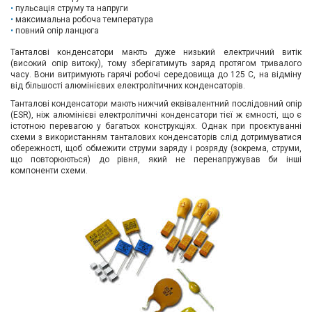
пульсація струму та напруги
максимальна робоча температура
повний опір ланцюга
Танталові конденсатори мають дуже низький електричний витік
(високий опір витоку), тому зберігатимуть заряд протягом тривалого
часу. Вони витримують гарячі робочі середовища до 125 C, на відміну
від більшості алюмінієвих електролітичних конденсаторів.
Танталові конденсатори мають нижчий еквівалентний послідовний опір
(ESR), ніж алюмінієві електролітичні конденсатори тієї ж ємності, що є
істотною перевагою у багатьох конструкціях. Однак при проєктуванні
схеми з використанням танталових конденсаторів слід дотримуватися
обережності, щоб обмежити струми заряду і розряду (зокрема, струми,
що повторюються) до рівня, який не перенапружував би інші
компоненти схеми.