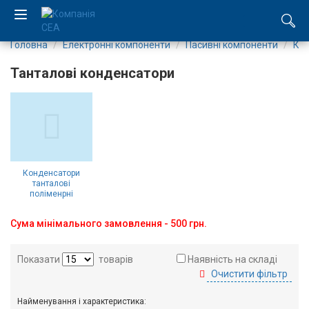
Головна
Електронні компоненти
Пасивні компоненти
Ко
EN
Танталові конденсатори
RU
Компанія
Каталог
Конденсатори
танталові
Виробництво
поліменрні
Послуги
Сума мінімального замовлення - 500 грн.
Новини
Показати
товарів
Наявність на складі
Очистити фільтр
Вакансії
Найменування і характеристика: