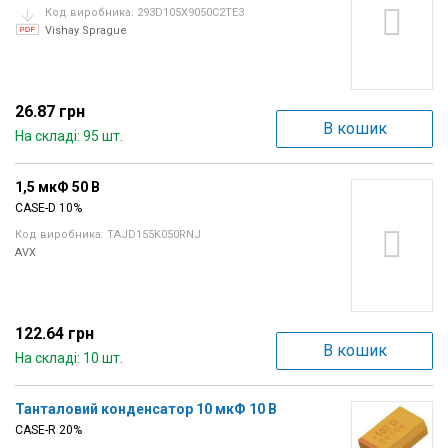
Код виробника: 293D105X9050C2TE3
Vishay Sprague
26.87 грн
В кошик
На складі: 95 шт.
1,5 мкФ 50 В
CASE-D 10%
Код виробника: TAJD155K050RNJ
AVX
122.64 грн
В кошик
На складі: 10 шт.
Танталовий конденсатор 10 мкФ 10 В
CASE-R 20%