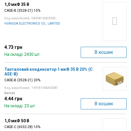
1,0 мкФ 35 В
CASE-B (3528-21) 10%
Код виробника: CA45B105K035R
HONGDA ELECTRONICS CO., LIMITED
4.73 грн
В кошик
На складі: 2430 шт.
Танталовий конденсатор 1 мкФ 35 В 20% (C
ASE-B)
CASE-B (3528-21) 20%
Код виробника: T491B105M035AT
Kemet
4.44 грн
В кошик
На складі: 23 шт.
1,0 мкФ 50 В
CASE-C (6032-28) 10%