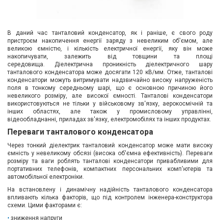
В даний час танталовий конденсатор, як і раніше, є свого роду
пристроєм накопичення енергії заряду з невеликим об'ємом, але
великою ємністю, і кількість електричної енергії, яку він може
накопичувати, залежить від товщини та площі
середовища. Діелектрична проникність діелектричного шару
танталового конденсатора може досягати 120 кВ/мм. Отже, танталові
конденсатори можуть витримувати надзвичайно високу напруженість
поля в тонкому середньому шарі, що є основною причиною його
невеликого розміру, але високої ємності. Танталові конденсатори
використовуються не тільки у військовому зв'язку, аерокосмічній та
інших областях, але також у промисловому управлінні,
відеообладнанні, приладах зв'язку, електромобілях та інших продуктах.
Переваги танталового конденсатора
Через тонкий діелектрик танталовий конденсатор може мати високу
ємність у невеликому обсязі (висока об'ємна ефективність). Переваги
розміру та ваги роблять танталові конденсатори привабливими для
портативних телефонів, компактних персональних комп'ютерів та
автомобільної електроніки.
На встановлену і динамічну надійність танталового конденсатора
впливають кілька факторів, що під контролем інженера-конструктора
схеми. Цими факторами є:
зниження напруги