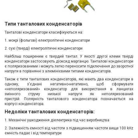
Типи танталових конденсаторів
Танталові конденсатори класифікуються на:
1. мокрі (фольгові) електролітичні конденсатори
2. сухі (тверді) електролітичні конденсатори
Найбільш поширеним є твердий тантал. У якості другої клеми тверді
конденсатори застосовують діоксид марганцю. Танталові конденсатори
є поляризованими і можуть легко переносити підключення до зворотної
напруги в порівнянні з алюмінієвими типами конденсаторів.
Також є типи танталових конденсаторів, які мають два конденсатори в
одному, з'єднані негативно-негативно, щоб сформувати
«неполяризований» конденсатор для використання в ланцюгах
змінного струму низької напруги як неполяризований
пристрій. Полярність танталового конденсатора позначається на
корпусі конденсатора.
Недоліки танталових конденсаторів:
1. Механічні ушкодження діелектрика під час виробництва
2. Залежність ємності від частоти з підвищенням частоти вище 100 kHz
ємність падає і від температури