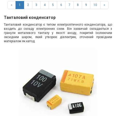
«
1
2
3
4
5
6
7
8
9
10
»
Танталовий конденсатор
Танталовий конденсатор є типом електролітичного конденсатора, що
входить до складу електронних схем. Він зазвичай складається з
гранули металевого танталу у якості аноду, покритий ізолюючим
оксидним шаром, який утворює діелектрик, оточений провідним
матеріалом як катод.