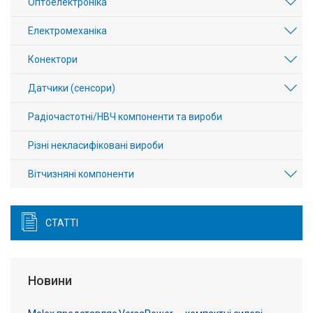
Оптоелектроніка
Електромеханіка
Конектори
Датчики (сенсори)
Радіочастотні/НВЧ компоненти та вироби
Різні некласифіковані вироби
Вітчизняні компоненти
СТАТТІ
Новини