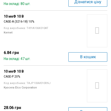
Дізнатися ціну
На складі: 80 шт.
10 мкФ 10 В
CASE-A (3216-18) 10%
Код виробника: T491A106K010AT
Kemet
6.84 грн
В кошик
На складі: 47 шт.
10 мкФ 10 В
CASE-P 20%
Код виробника: TAJP106M010RNJ
Kyocera Elco Corporation
28.06 грн