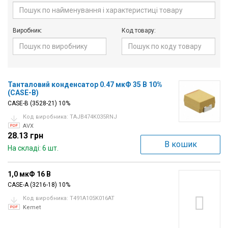
Вхід/
авторизація
Виробник:
Код товару:
Виробники
Контакти
Танталовий конденсатор 0.47 мкФ 35 В 10%
(CASE-B)
Доставка
CASE-B (3528-21) 10%
Код виробника: TAJB474K035RNJ
Тех.
AVX
28.13 грн
Підтримка
В кошик
На складі: 6 шт.
Блог
1,0 мкФ 16 В
CASE-A (3216-18) 10%
Код виробника: T491A105K016AT
Kemet