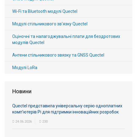
Wi-Fi та Bluetooth модулі Quectel
Модулі стільникового зв'язку Quectel
Оціночні та налагоджувальні плати для бездротових
модулів Quectel
Антени стільникового звязку та GNSS Quectel
Модулі LoRa
Новини
Quectel представила універсальну серію одноплатних
комп’ютерів Pi для підтримки інноваційних розробок
24.06.2026
230