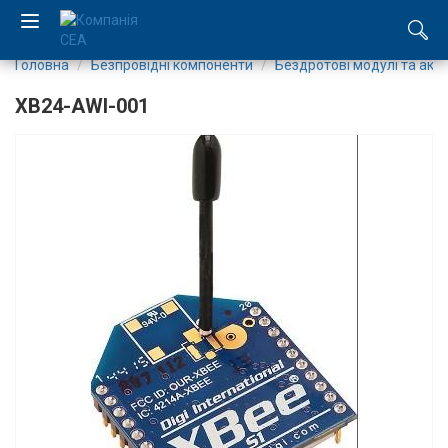
Головна
Безпровідні компоненти
Бездротові модулі та акс
EN
XB24-AWI-001
RU
Компанія
Каталог
Виробництво
Послуги
Новини
Вакансії