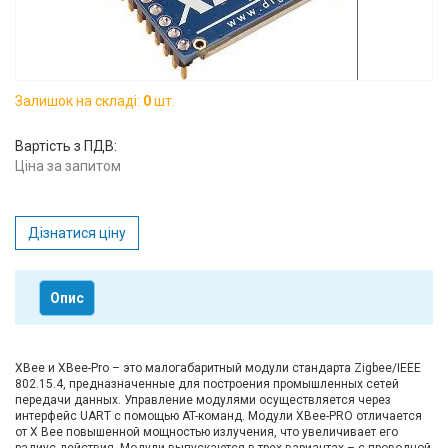
Вхід/
авторизація
Виробники
Залишок на складі:
0
шт.
Вартість з ПДВ:
Контакти
Ціна за запитом
Доставка
Дізнатися ціну
Тех.
Підтримка
Опис
Блог
XBee и XBee-Pro – это малогабаритный модули стандарта Zigbee/IEEE
802.15.4, предназначенные для построения промышленных сетей
передачи данных. Управление модулями осуществляется через
интерфейс UART с помощью AT-команд. Модули XBee-PRO отличается
от X Bee повышенной мощностью излучения, что увеличивает его