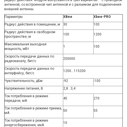
радиус действия. Модули выпускаются в трех вариантах – с проводной
антенной, со встроенной чип антенной и с разъемом для подключения
внешней антенны.
Параметры
XBee
Xbee-PRO
Радиус действия в помещении, м
30
100
Радиус действия в свободном
100
1200
пространстве, м
Максимальная выходная
1
100
мощность, мВт
Скорость передачи данных по
250000
радиоканалу, бит/с
Скорость передачи данных по
1200…115200
интерфейсу, бит/с
Чувствительность, дБм
-92
-100
Напряжение питания, В
2,8…3,4
Ток потребления в режиме
45
270
передачи, мА
Ток потребления в режиме приема,
50
55
мА
Ток потребления в режиме
10
энергосбережения, мкА