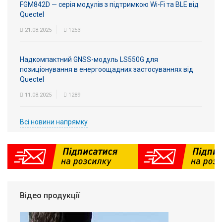
FGM842D — серія модулів з підтримкою Wi-Fi та BLE від
Quectel
21.08.2025
1253
Надкомпактний GNSS-модуль LS550G для
позиціонування в енергоощадних застосуваннях від
Quectel
11.08.2025
1289
Всі новини напрямку
Відео продукції