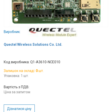
Вхід/
авторизація
Виробники
Виробник:
Контакти
Quectel Wireless Solutions Co. Ltd.
Доставка
Тех.
Код виробника: Q1-A3610-NCE010
Підтримка
Залишок на складі:
0
шт.
Упаковка: 1 шт.
Блог
Вартість з ПДВ:
Ціна за запитом
Дізнатися ціну