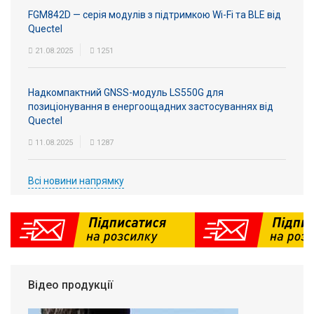
FGM842D — серія модулів з підтримкою Wi-Fi та BLE від
Quectel
21.08.2025
1251
Надкомпактний GNSS-модуль LS550G для
позиціонування в енергоощадних застосуваннях від
Quectel
11.08.2025
1287
Всі новини напрямку
Відео продукції