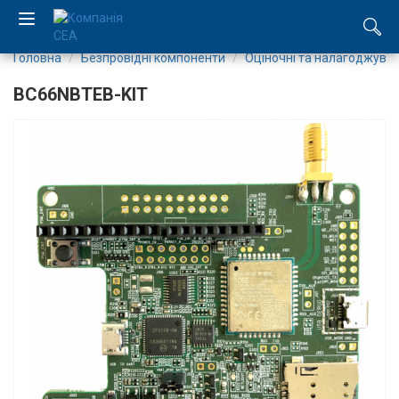
Головна
Безпровідні компоненти
Оціночні та налагоджувал
EN
BC66NBTEB-KIT
RU
Компанія
Каталог
Виробництво
Послуги
Новини
Вакансії