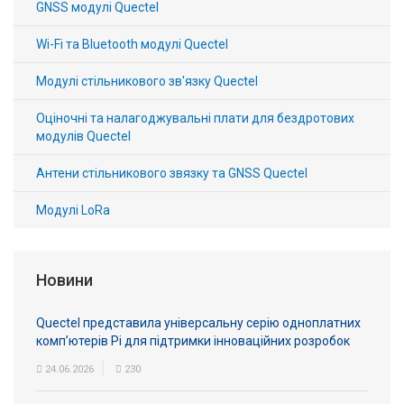
GNSS модулі Quectel
Wi-Fi та Bluetooth модулі Quectel
Модулі стільникового зв'язку Quectel
Оціночні та налагоджувальні плати для бездротових
модулів Quectel
Антени стільникового звязку та GNSS Quectel
Модулі LoRa
Новини
Quectel представила універсальну серію одноплатних
комп’ютерів Pi для підтримки інноваційних розробок
24.06.2026
230