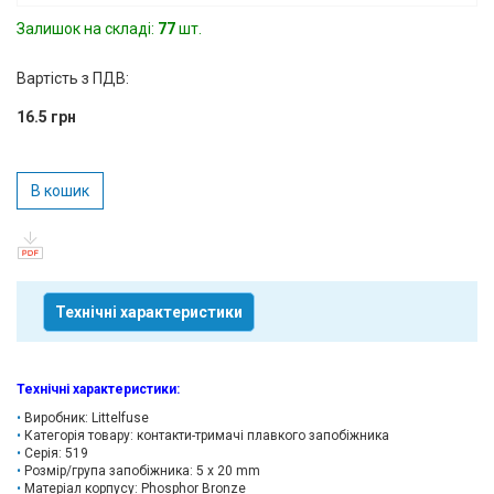
Вхід/
Залишок на складі:
77
шт.
авторизація
Вартість з ПДВ:
Виробники
16.5 грн
Контакти
В кошик
Доставка
Тех.
Підтримка
Технічні характеристики
Блог
Технічні характеристики
:
Виробник: Littelfuse
Категорія товару: контакти-тримачі плавкого запобіжника
Серія: 519
Розмір/група запобіжника: 5 x 20 mm
Матеріал корпусу: Phosphor Bronze