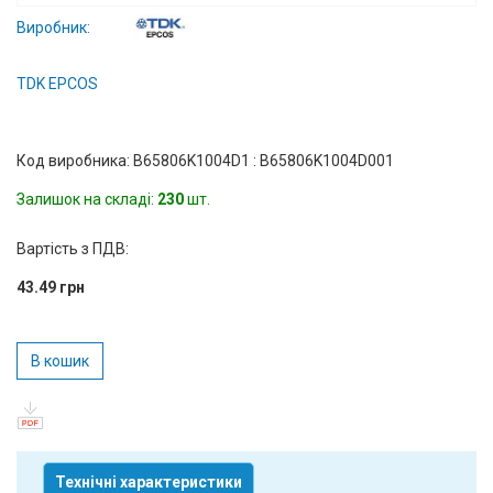
Вхід/
Виробник:
авторизація
TDK EPCOS
Виробники
Код виробника: B65806K1004D1 : B65806K1004D001
Контакти
Залишок на складі:
230
шт.
Доставка
Вартість з ПДВ:
Тех.
43.49 грн
Підтримка
Блог
В кошик
Технічні характеристики